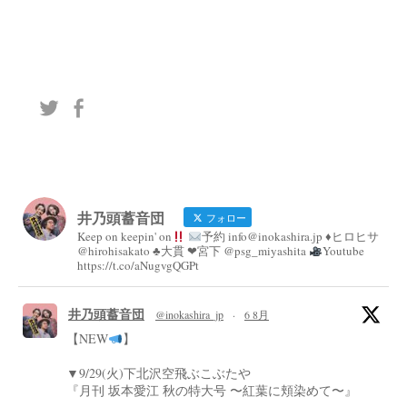
井乃頭蓄音団
フォロー
Keep on keepin' on
予約 info@inokashira.jp ♦︎ヒロヒサ
@hirohisakato ♣︎大貫 ❤︎宮下 @psg_miyashita
Youtube
https://t.co/aNugvgQGPt
井乃頭蓄音団
@inokashira_jp
·
6 8月
【NEW
】
▼9/29(火)下北沢空飛ぶこぶたや
『月刊 坂本愛江 秋の特大号 〜紅葉に頬染めて〜』