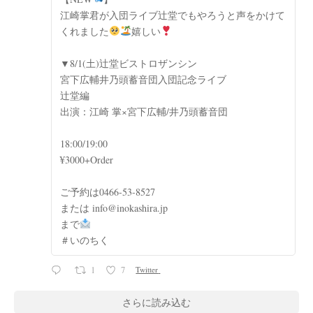
江崎掌君が入団ライブ辻堂でもやろうと声をかけて
くれました
嬉しい
▼8/1(土)辻堂ビストロザンシン
宮下広輔井乃頭蓄音団入団記念ライブ
辻堂編
出演：江崎 掌×宮下広輔/井乃頭蓄音団
18:00/19:00
¥3000+Order
ご予約は0466-53-8527
または info@inokashira.jp
まで
＃いのちく
1
7
Twitter
さらに読み込む