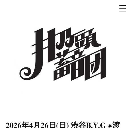
メ
ニ
ュ
コ
ー
ン
テ
ン
ツ
へ
ス
キ
ッ
プ
井乃頭蓄音団
オフィシャルサイト
2026年4月26日(日) 渋谷B.Y.G ※渡