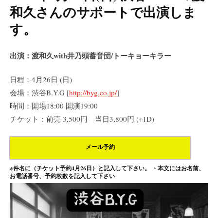
和久さんのサポートで出演しま
す。
出演：渡和久with井乃頭蓄音団/トーキョーキラー
日程：4月26日 (日)
会場：渋谷B.Y.G [
http://byg.co.jp/
]
時間：開場18:00 開演19:00
チケット：前売 3,500円 当日3,800円 (+1D)
メール予約
※件名に（チケット予約4月26日）と記入して下さい。 ・本文にはお名前、
お電話番号、予約枚数を記入して下さい