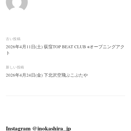
投
古い投稿
稿
2026年4月11日(土) 荻窪TOP BEAT CLUB ※オープニングアク
ト
ナ
ビ
新しい投稿
ゲ
2026年4月24日(金) 下北沢空飛ぶこぶたや
ー
シ
ョ
ン
Instagram @inokashira_jp