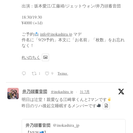
出演：坂本愛江/工藤靖/ジェットウォン/井乃頭蓄音団
18:30/19:30
¥4000 (+1d)
ご予約
info@inokashira.jp
マデ
件名に「9/29予約」本文に「お名前」「枚数」をお忘れ
なく！
#いのちく
1
9
Twitter
井乃頭蓄音団
@inokashira_jp
·
31 7月
明日は辻堂！親愛なる江崎掌くんと2マンです
昨日のリハ後起立睡眠するメンバーです
井乃頭蓄音団
@inokashira_jp
【NEW
】