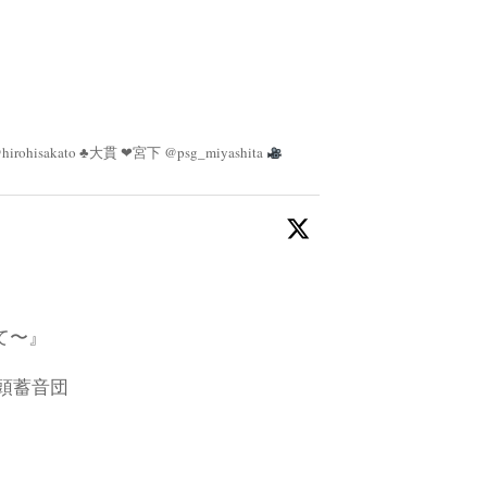
irohisakato ♣︎大貫 ❤︎宮下 @psg_miyashita
て〜』
乃頭蓄音団