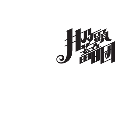
コ
ン
テ
ン
ツ
へ
井乃頭蓄音団
オフィシャルサイト
ス
キ
ッ
プ