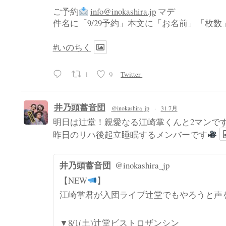
ご予約
info@inokashira.jp
マデ
件名に「9/29予約」本文に「お名前」「枚
#いのちく
1
9
Twitter
井乃頭蓄音団
@inokashira_jp
·
31 7月
明日は辻堂！親愛なる江崎掌くんと2マンで
昨日のリハ後起立睡眠するメンバーです
井乃頭蓄音団
@inokashira_jp
【NEW
】
江崎掌君が入団ライブ辻堂でもやろうと声
▼8/1(土)辻堂ビストロザンシン