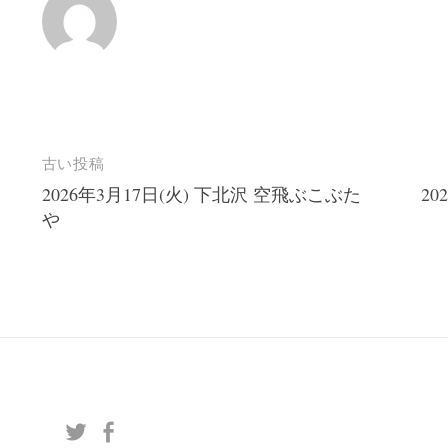
投
古い投稿
2026年3月17日(火) 下北沢 空飛ぶこぶた
20
稿
や
ナ
ビ
ゲ
ー
シ
ョ
ン