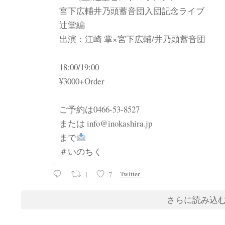
宮下広輔井乃頭蓄音団入団記念ライブ
辻堂編
出演：江崎 掌×宮下広輔/井乃頭蓄音団
18:00/19:00
¥3000+Order
ご予約は0466-53-8527
または info@inokashira.jp
まで
＃いのちく
1
7
Twitter
さらに読み込