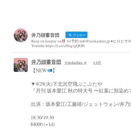
井乃頭蓄音団
フォロー
Keep on keepin' on
予約 info@inokashira.jp ♦︎ヒロヒサ@h
Youtube https://t.co/aNugvgQGPt
井乃頭蓄音団
@inokashira_jp
·
6 8月
【NEW
】
▼9/29(火)下北沢空飛ぶこぶたや
『月刊 坂本愛江 秋の特大号 〜紅葉に頬染め
出演：坂本愛江/工藤靖/ジェットウォン/井
18:30/19:30
¥4000 (+1d)