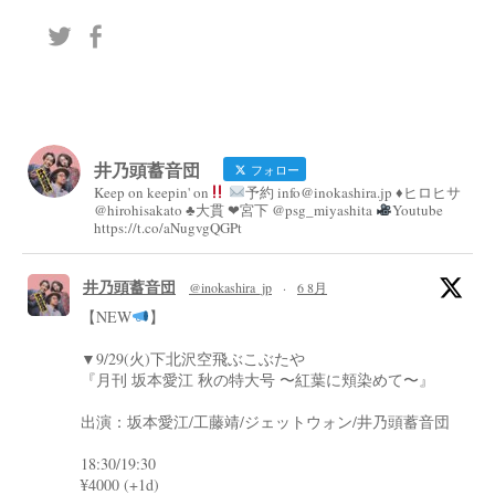
井乃頭蓄音団
フォロー
Keep on keepin' on
予約 info@inokashira.jp ♦︎ヒロヒサ
@hirohisakato ♣︎大貫 ❤︎宮下 @psg_miyashita
Youtube
https://t.co/aNugvgQGPt
井乃頭蓄音団
@inokashira_jp
·
6 8月
【NEW
】
▼9/29(火)下北沢空飛ぶこぶたや
『月刊 坂本愛江 秋の特大号 〜紅葉に頬染めて〜』
出演：坂本愛江/工藤靖/ジェットウォン/井乃頭蓄音団
18:30/19:30
¥4000 (+1d)