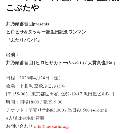
こぶたや
井乃頭蓄音団presents
ヒロヒサ&ヌッキー誕生日記念ワンマン
『ふたりバンド』
出演：
井乃頭蓄音団 [ヒロヒサカトー(Vo./Gt.) / 大貫真也(Ba.)]
日程：2026年4月24日（金）
会場：下北沢 空飛ぶこぶたや
[〒155-0031 東京都世田谷北沢2-19-17 沢田屋ビルB1 ]
時間：開場18:00 / 開演19:00
チケット：前売り予約¥3,000 / 当日¥3,500 (+1drink)
※入場は会場到着順
お問い合わせ
info@inokashira.jp