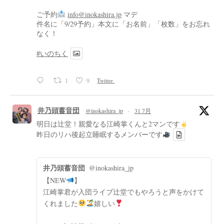
ご予約
info@inokashira.jp
マデ
件名に「9/29予約」本文に「お名前」「枚数」をお忘れ
なく！
#いのちく
1
9
Twitter
井乃頭蓄音団
@inokashira_jp
·
31 7月
明日は辻堂！親愛なる江崎掌くんと2マンです
昨日のリハ後起立睡眠するメンバーです
井乃頭蓄音団
@inokashira_jp
【NEW
】
江崎掌君が入団ライブ辻堂でもやろうと声をかけて
くれました
嬉しい