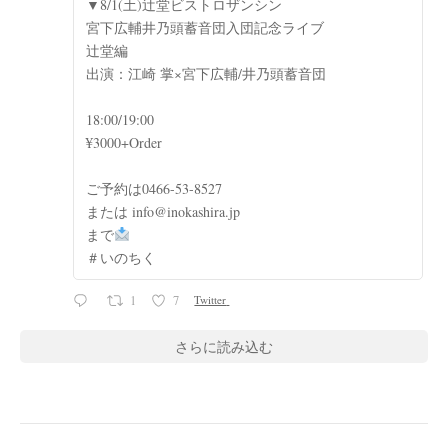
▼8/1(土)辻堂ビストロザンシン
宮下広輔井乃頭蓄音団入団記念ライブ
辻堂編
出演：江崎 掌×宮下広輔/井乃頭蓄音団
18:00/19:00
¥3000+Order
ご予約は0466-53-8527
または info@inokashira.jp
まで
＃いのちく
1
7
Twitter
さらに読み込む