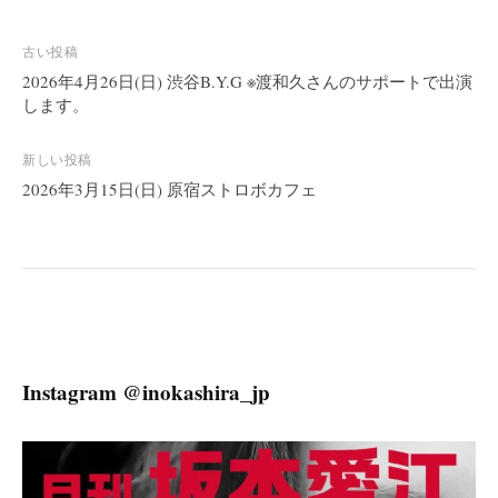
投
古い投稿
稿
2026年4月26日(日) 渋谷B.Y.G ※渡和久さんのサポートで出演
します。
ナ
ビ
新しい投稿
ゲ
2026年3月15日(日) 原宿ストロボカフェ
ー
シ
ョ
ン
Instagram @inokashira_jp