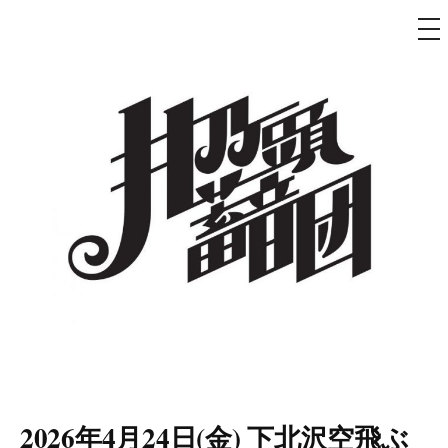
メ
ニ
ュ
コ
ー
ン
テ
ン
ツ
へ
ス
キ
ッ
プ
井乃頭蓄音団
オフィシャルサイト
2026年4月24日(金) 下北沢空飛ぶ