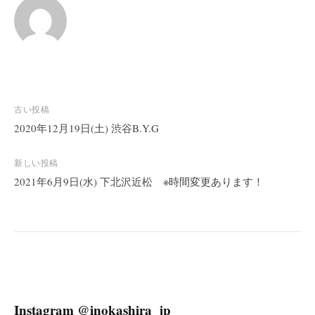
投
古い投稿
稿
2020年12月19日(土) 渋谷B.Y.G
ナ
ビ
新しい投稿
2021年6月9日(水) 下北沢近松 ※時間変更あります！
ゲ
ー
シ
ョ
ン
Instagram @inokashira_jp