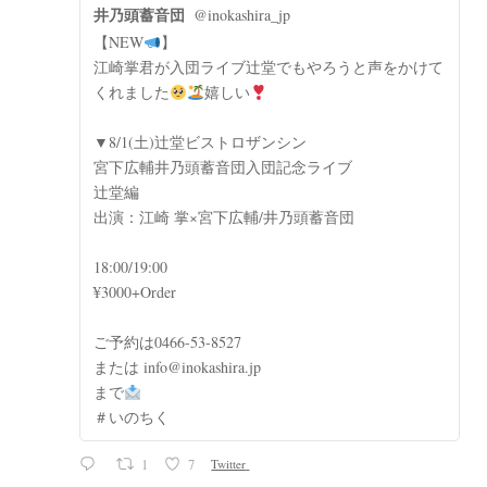
井乃頭蓄音団
@inokashira_jp
【NEW
】
江崎掌君が入団ライブ辻堂でもやろうと声をかけて
くれました
嬉しい
▼8/1(土)辻堂ビストロザンシン
宮下広輔井乃頭蓄音団入団記念ライブ
辻堂編
出演：江崎 掌×宮下広輔/井乃頭蓄音団
18:00/19:00
¥3000+Order
ご予約は0466-53-8527
または info@inokashira.jp
まで
＃いのちく
1
7
Twitter