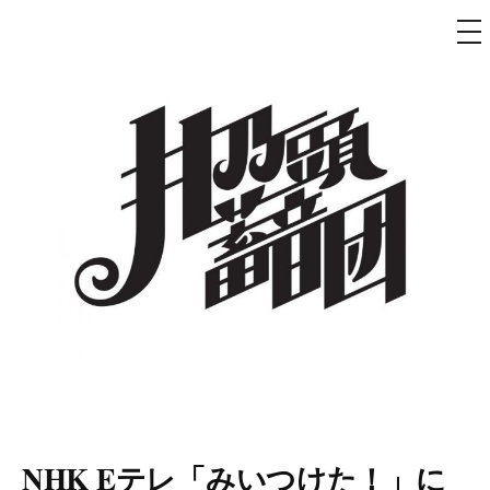
メ
ニ
ュ
コ
ー
ン
テ
ン
ツ
へ
ス
キ
ッ
プ
井乃頭蓄音団
オフィシャルサイト
NHK Eテレ「みいつけた！」に