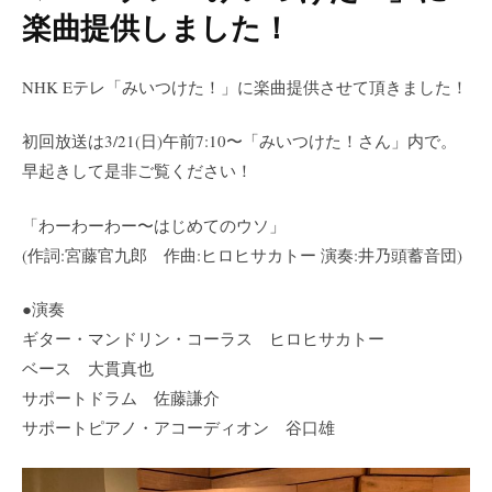
楽曲提供しました！
NHK E
テレ「みいつけた！」に楽曲提供させて頂きました！
初回放送は
3/21(
日
)
午前
7:10
〜「みいつけた！さん」内で。
早起きして是非ご覧ください！
「わーわーわー〜はじめてのウソ」
(
作詞
:
宮藤官九郎 作曲
:
ヒロヒサカトー
演奏
:
井乃頭蓄音団
)
●演奏
ギター・マンドリン・コーラス ヒロヒサカトー
ベース 大貫真也
サポートドラム 佐藤謙介
サポートピアノ・アコーディオン 谷口雄