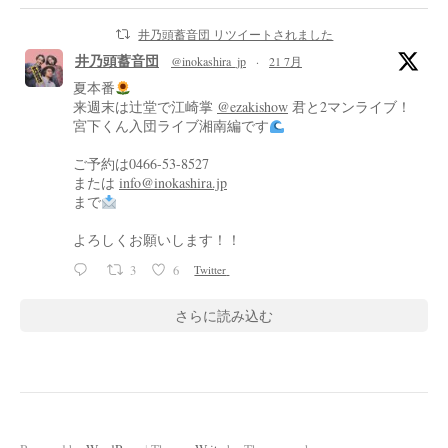
井乃頭蓄音団 リツイートされました
井乃頭蓄音団
@inokashira_jp
·
21 7月
夏本番
来週末は辻堂で江崎掌
@ezakishow
君と2マンライブ！
宮下くん入団ライブ湘南編です
ご予約は0466-53-8527
または
info@inokashira.jp
まで
よろしくお願いします！！
3
6
Twitter
さらに読み込む