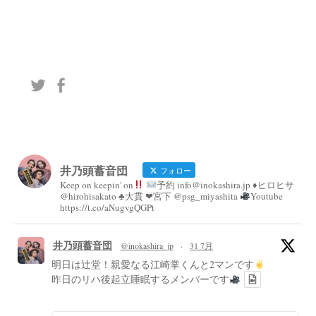
井乃頭蓄音団
フォロー
Keep on keepin' on
予約 info@inokashira.jp ♦︎ヒロヒサ
@hirohisakato ♣︎大貫 ❤︎宮下 @psg_miyashita
Youtube
https://t.co/aNugvgQGPt
井乃頭蓄音団
@inokashira_jp
·
31 7月
明日は辻堂！親愛なる江崎掌くんと2マンです
昨日のリハ後起立睡眠するメンバーです