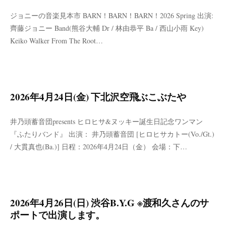
ジョニーの音楽見本市 BARN！BARN！BARN！2026 Spring 出演:
齊藤ジョニー Band(熊谷大輔 Dr / 林由恭平 Ba / 西山小雨 Key)
Keiko Walker From The Root…
2026年4月24日(金) 下北沢空飛ぶこぶたや
井乃頭蓄音団presents ヒロヒサ&ヌッキー誕生日記念ワンマン
『ふたりバンド』 出演： 井乃頭蓄音団 [ヒロヒサカトー(Vo./Gt.)
/ 大貫真也(Ba.)] 日程：2026年4月24日（金） 会場：下…
2026年4月26日(日) 渋谷B.Y.G ※渡和久さんのサ
ポートで出演します。