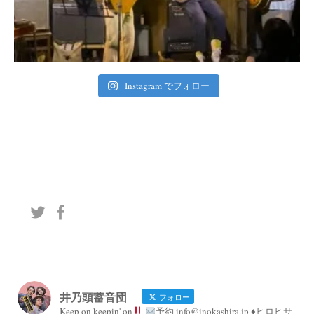
Instagram でフォロー
井乃頭蓄音団
フォロー
Keep on keepin' on
予約 info@inokashira.jp ♦︎ヒロヒサ