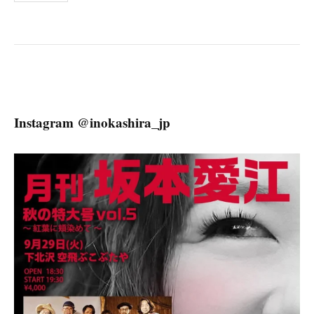
ナ
ビ
ゲ
ー
シ
ョ
Instagram @inokashira_jp
ン