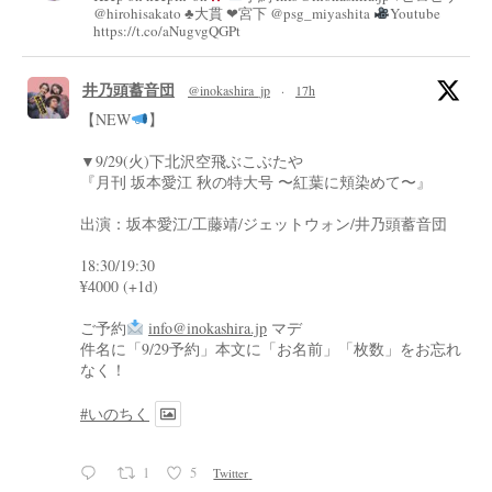
@hirohisakato ♣︎大貫 ❤︎宮下 @psg_miyashita
Youtube
https://t.co/aNugvgQGPt
井乃頭蓄音団
@inokashira_jp
·
17h
【NEW
】
▼9/29(火)下北沢空飛ぶこぶたや
『月刊 坂本愛江 秋の特大号 〜紅葉に頬染めて〜』
出演：坂本愛江/工藤靖/ジェットウォン/井乃頭蓄音団
18:30/19:30
¥4000 (+1d)
ご予約
info@inokashira.jp
マデ
件名に「9/29予約」本文に「お名前」「枚数」をお忘れ
なく！
#いのちく
1
5
Twitter