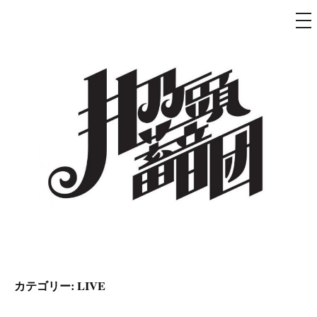
メ
ニ
ュ
コ
ー
ン
テ
ン
ツ
へ
ス
キ
ッ
プ
井乃頭蓄音団
オフィシャルサイト
カテゴリー:
LIVE