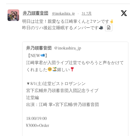
井乃頭蓄音団
@inokashira_jp
·
31 7月
明日は辻堂！親愛なる江崎掌くんと2マンです
昨日のリハ後起立睡眠するメンバーです
井乃頭蓄音団
@inokashira_jp
【NEW
】
江崎掌君が入団ライブ辻堂でもやろうと声をかけて
くれました
嬉しい
▼8/1(土)辻堂ビストロザンシン
宮下広輔井乃頭蓄音団入団記念ライブ
辻堂編
出演：江崎 掌×宮下広輔/井乃頭蓄音団
18:00/19:00
¥3000+Order