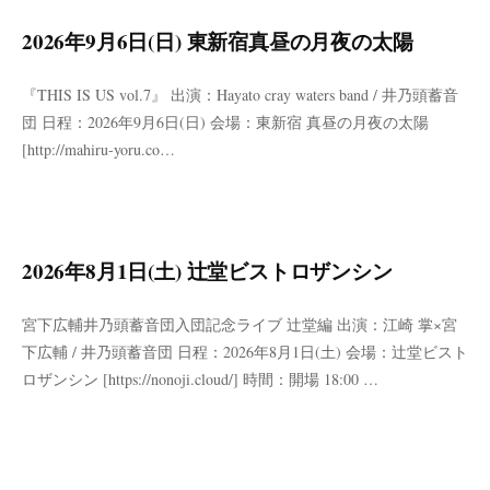
2026年9月6日(日) 東新宿真昼の月夜の太陽
『THIS IS US vol.7』 出演：Hayato cray waters band / 井乃頭蓄音
団 日程：2026年9月6日(日) 会場：東新宿 真昼の月夜の太陽
[http://mahiru-yoru.co…
2026年8月1日(土) 辻堂ビストロザンシン
宮下広輔井乃頭蓄音団入団記念ライブ 辻堂編 出演：江崎 掌×宮
下広輔 / 井乃頭蓄音団 日程：2026年8月1日(土) 会場：辻堂ビスト
ロザンシン [https://nonoji.cloud/] 時間：開場 18:00 …