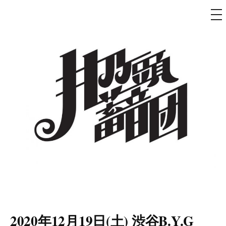
メ
ニ
ュ
コ
ー
ン
テ
ン
ツ
へ
ス
キ
ッ
プ
井乃頭蓄音団
オフィシャルサイト
2020年12月19日(土) 渋谷B.Y.G