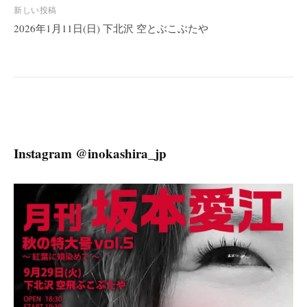
ビ
新しい投稿
2026年1月11日(日) 下北沢 空とぶこぶたや
ゲ
ー
シ
ョ
ン
Instagram @inokashira_jp