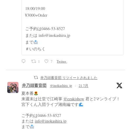
18:00/19:00
¥3000+Order
ご予約は0466-53-8527
または info@inokashira.jp
まで
＃いのちく
1
7
Twitter
井乃頭蓄音団 リツイートされました
井乃頭蓄音団
@inokashira_jp
·
21 7月
夏本番
来週末は辻堂で江崎掌
@ezakishow
君と2マンライブ！
宮下くん入団ライブ湘南編です
ご予約は0466-53-8527
または
info@inokashira.jp
まで