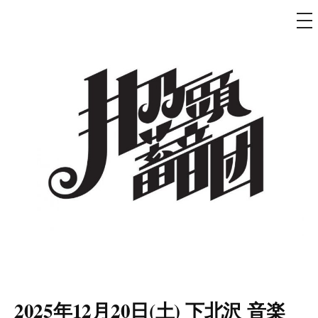
メ
ニ
ュ
コ
ー
ン
テ
ン
ツ
へ
ス
キ
ッ
プ
井乃頭蓄音団
オフィシャルサイト
2025年12月20日(土) 下北沢 音楽