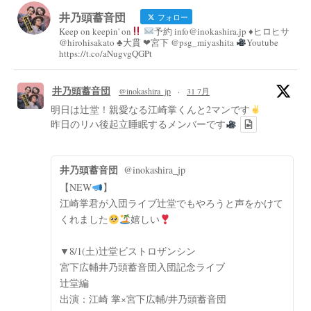
井乃頭蓄音団
フォロー
Keep on keepin' on
予約 info@inokashira.jp ♦︎ヒロヒサ
@hirohisakato ♣︎大貫 ❤︎宮下 @psg_miyashita
Youtube
https://t.co/aNugvgQGPt
井乃頭蓄音団
@inokashira_jp
·
31 7月
明日は辻堂！親愛なる江崎掌くんと2マンです
昨日のリハ後起立睡眠するメンバーです
井乃頭蓄音団
@inokashira_jp
【NEW
】
江崎掌君が入団ライブ辻堂でもやろうと声をかけて
くれました
嬉しい
▼8/1(土)辻堂ビストロザンシン
宮下広輔井乃頭蓄音団入団記念ライブ
辻堂編
出演：江崎 掌×宮下広輔/井乃頭蓄音団