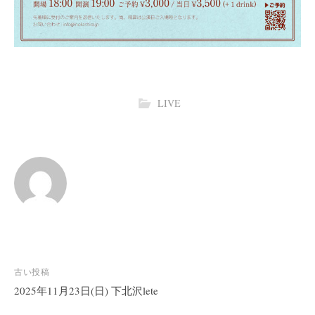
LIVE
投
古い投稿
稿
2025年11月23日(日) 下北沢lete
ナ