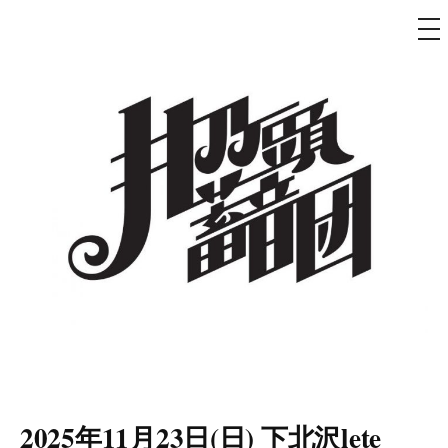
メ
ニ
ュ
コ
ー
ン
テ
ン
ツ
へ
ス
キ
ッ
プ
井乃頭蓄音団
オフィシャルサイト
2025年11月23日(日) 下北沢lete