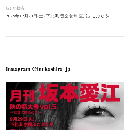
ナ
ビ
新しい投稿
2025年12月20日(土) 下北沢 音楽食堂 空飛ぶこぶたや
ゲ
ー
シ
ョ
ン
Instagram @inokashira_jp