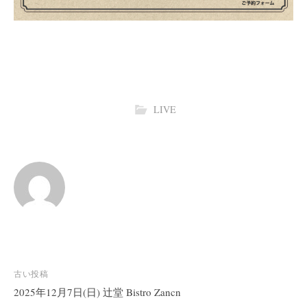
LIVE
投
古い投稿
稿
2025年12月7日(日) 辻堂 Bistro Zancn