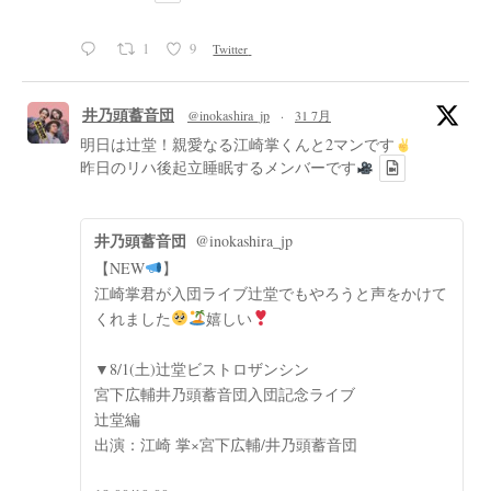
1
9
Twitter
井乃頭蓄音団
@inokashira_jp
·
31 7月
明日は辻堂！親愛なる江崎掌くんと2マンです
昨日のリハ後起立睡眠するメンバーです
井乃頭蓄音団
@inokashira_jp
【NEW
】
江崎掌君が入団ライブ辻堂でもやろうと声をかけて
くれました
嬉しい
▼8/1(土)辻堂ビストロザンシン
宮下広輔井乃頭蓄音団入団記念ライブ
辻堂編
出演：江崎 掌×宮下広輔/井乃頭蓄音団