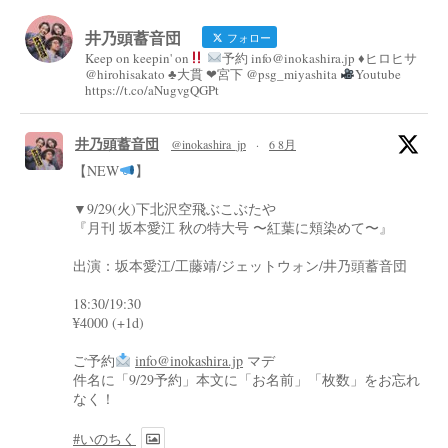
井乃頭蓄音団
フォロー
Keep on keepin' on
予約 info@inokashira.jp ♦︎ヒロヒサ
@hirohisakato ♣︎大貫 ❤︎宮下 @psg_miyashita
Youtube
https://t.co/aNugvgQGPt
井乃頭蓄音団
@inokashira_jp
·
6 8月
【NEW
】
▼9/29(火)下北沢空飛ぶこぶたや
『月刊 坂本愛江 秋の特大号 〜紅葉に頬染めて〜』
出演：坂本愛江/工藤靖/ジェットウォン/井乃頭蓄音団
18:30/19:30
¥4000 (+1d)
ご予約
info@inokashira.jp
マデ
件名に「9/29予約」本文に「お名前」「枚数」をお忘れ
なく！
#いのちく