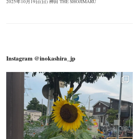
2025年10月19日(日) 神田 THE SHOJIMARU
ゲ
ー
シ
ョ
ン
Instagram @inokashira_jp