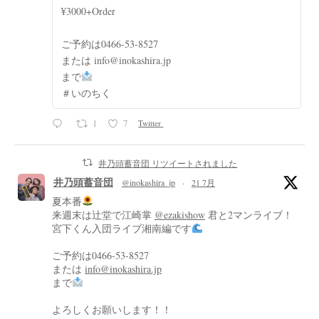
¥3000+Order
ご予約は0466-53-8527
または info@inokashira.jp
まで
＃いのちく
1
7
Twitter
井乃頭蓄音団 リツイートされました
井乃頭蓄音団
@inokashira_jp
·
21 7月
夏本番
来週末は辻堂で江崎掌
@ezakishow
君と2マンライブ！
宮下くん入団ライブ湘南編です
ご予約は0466-53-8527
または
info@inokashira.jp
まで
よろしくお願いします！！