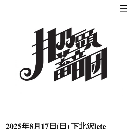
メ
ニ
ュ
コ
ー
ン
テ
ン
ツ
へ
ス
キ
ッ
プ
井乃頭蓄音団
オフィシャルサイト
2025年8月17日(日) 下北沢lete