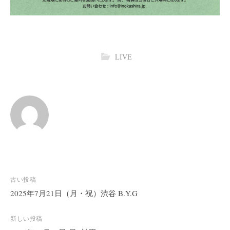
LIVE
投
古い投稿
稿
2025年7月21日（月・祝）渋谷 B.Y.G
ナ
ビ
新しい投稿