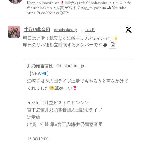
Keep on keepin' on
予約 info@inokashira.jp ♦︎ヒロヒサ
@hirohisakato ♣︎大貫 ❤︎宮下 @psg_miyashita
Youtube
https://t.co/aNugvgQGPt
井乃頭蓄音団
@inokashira_jp
·
31 7月
明日は辻堂！親愛なる江崎掌くんと2マンです
昨日のリハ後起立睡眠するメンバーです
井乃頭蓄音団
@inokashira_jp
【NEW
】
江崎掌君が入団ライブ辻堂でもやろうと声をかけて
くれました
嬉しい
▼8/1(土)辻堂ビストロザンシン
宮下広輔井乃頭蓄音団入団記念ライブ
辻堂編
出演：江崎 掌×宮下広輔/井乃頭蓄音団
18:00/19:00