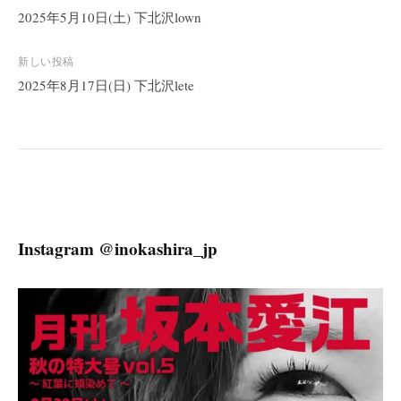
稿
2025年5月10日(土) 下北沢lown
ナ
ビ
新しい投稿
2025年8月17日(日) 下北沢lete
ゲ
ー
シ
ョ
ン
Instagram @inokashira_jp