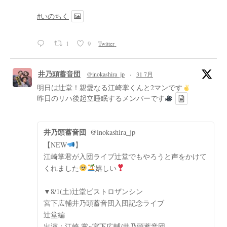
#いのちく
1
9
Twitter
井乃頭蓄音団
@inokashira_jp
·
31 7月
明日は辻堂！親愛なる江崎掌くんと2マンです
昨日のリハ後起立睡眠するメンバーです
井乃頭蓄音団
@inokashira_jp
【NEW
】
江崎掌君が入団ライブ辻堂でもやろうと声をかけて
くれました
嬉しい
▼8/1(土)辻堂ビストロザンシン
宮下広輔井乃頭蓄音団入団記念ライブ
辻堂編
出演：江崎 掌×宮下広輔/井乃頭蓄音団