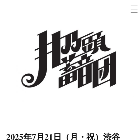
メ
ニ
ュ
コ
ー
ン
テ
ン
ツ
へ
ス
キ
ッ
プ
井乃頭蓄音団
オフィシャルサイト
2025年7月21日（月・祝）渋谷