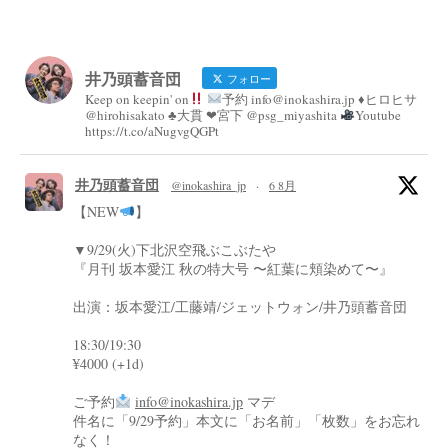
井乃頭蓄音団
フォロー
Keep on keepin' on
予約 info@inokashira.jp ♦︎ヒロヒサ
@hirohisakato ♣︎大貫 ❤︎宮下 @psg_miyashita
Youtube
https://t.co/aNugvgQGPt
井乃頭蓄音団
@inokashira_jp
·
6 8月
【NEW
】
▼9/29(火)下北沢空飛ぶこぶたや
『月刊 坂本愛江 秋の特大号 〜紅葉に頬染めて〜』
出演：坂本愛江/工藤靖/ジェットウォン/井乃頭蓄音団
18:30/19:30
¥4000 (+1d)
ご予約
info@inokashira.jp
マデ
件名に「9/29予約」本文に「お名前」「枚数」をお忘れ
なく！