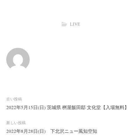
LIVE
投
古い投稿
稿
2022年5月15日(日) 茨城県 桝屋飯田邸 文化堂【入場無料】
ナ
ビ
新しい投稿
2022年8月28日(日) 下北沢ニュー風知空知
ゲ