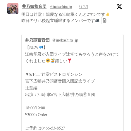
井乃頭蓄音団
@inokashira_jp
·
31 7月
明日は辻堂！親愛なる江崎掌くんと2マンです
昨日のリハ後起立睡眠するメンバーです
井乃頭蓄音団
@inokashira_jp
【NEW
】
江崎掌君が入団ライブ辻堂でもやろうと声をかけて
くれました
嬉しい
▼8/1(土)辻堂ビストロザンシン
宮下広輔井乃頭蓄音団入団記念ライブ
辻堂編
出演：江崎 掌×宮下広輔/井乃頭蓄音団
18:00/19:00
¥3000+Order
ご予約は0466-53-8527