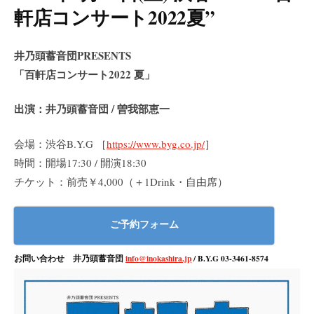
軒店コンサート2022夏”
井乃頭蓄音団PRESENTS
「百軒店コンサート2022 夏」
出演：井乃頭蓄音団 / 曽我部恵一
会場：渋谷B.Y.G ［
https://www.byg.co.jp/
］
時間：開場17:30 / 開演18:30
チケット：前売￥4,000（＋1Drink・自由席）
ご予約フォーム
お問い合わせ 井乃頭蓄音団
info@inokashira.jp
/ B.Y.G 03-3461-8574