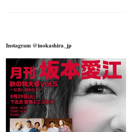
ー
シ
ョ
ン
Instagram @inokashira_jp