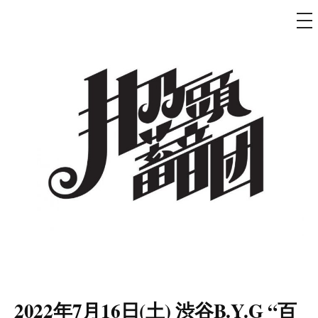
メ
ニ
ュ
コ
ー
ン
テ
ン
ツ
へ
ス
キ
ッ
プ
井乃頭蓄音団
オフィシャルサイト
2022年7月16日(土) 渋谷B.Y.G “百