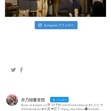
Instagram でフォロー
井乃頭蓄音団
フォロー
Keep on keepin' on
予約 info@inokashira.jp ♦︎ヒロヒサ
@hirohisakato ♣︎大貫 ❤︎宮下 @psg_miyashita
Youtube