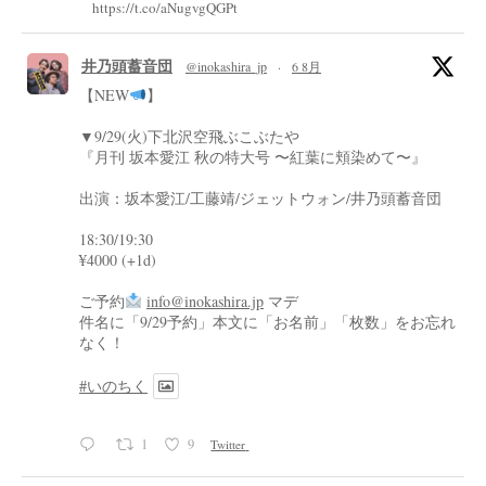
https://t.co/aNugvgQGPt
井乃頭蓄音団
@inokashira_jp
·
6 8月
【NEW
】
▼9/29(火)下北沢空飛ぶこぶたや
『月刊 坂本愛江 秋の特大号 〜紅葉に頬染めて〜』
出演：坂本愛江/工藤靖/ジェットウォン/井乃頭蓄音団
18:30/19:30
¥4000 (+1d)
ご予約
info@inokashira.jp
マデ
件名に「9/29予約」本文に「お名前」「枚数」をお忘れ
なく！
#いのちく
1
9
Twitter