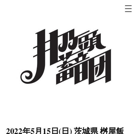
メ
ニ
ュ
コ
ー
ン
テ
ン
ツ
へ
ス
キ
ッ
プ
井乃頭蓄音団
オフィシャルサイト
2022年5月15日(日) 茨城県 桝屋飯