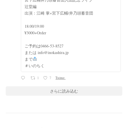
辻堂編
出演：江崎 掌×宮下広輔/井乃頭蓄音団
18:00/19:00
¥3000+Order
ご予約は0466-53-8527
または info@inokashira.jp
まで
＃いのちく
1
7
Twitter
さらに読み込む