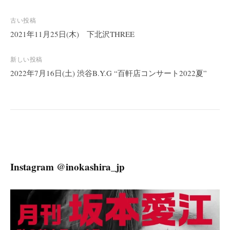
投
古い投稿
稿
2021年11月25日(木) 下北沢THREE
ナ
ビ
新しい投稿
2022年7月16日(土) 渋谷B.Y.G “百軒店コンサート2022夏”
ゲ
ー
シ
ョ
ン
Instagram @inokashira_jp