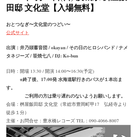
田邸 文化堂【入場無料】
おとつなぎ〜文化堂のつどい〜
公式サイト
出演：井乃頭蓄音団 / okayan / その日のヒロシバンド / ナメ
タネジーズ / 笹焼七八 / DJ: Ko-bun
日時：開場 13:30 / 開演 14:00〜16:30(予定)
※終了後、17:00発 水海道駅行きのバスが１本出ま
す。
ご利用の方は乗り遅れのないようお願いします。
会場：桝屋飯田邸 文化堂（常総市豊岡町甲17 弘経寺より
徒歩１分）
主催・お問合せ：豊水橋レコーズ TEL：090-4066-8007