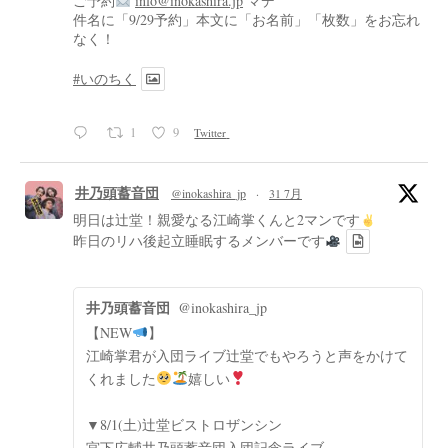
ご予約
info@inokashira.jp
マデ
件名に「9/29予約」本文に「お名前」「枚数」をお忘れ
なく！
#いのちく
1
9
Twitter
井乃頭蓄音団
@inokashira_jp
·
31 7月
明日は辻堂！親愛なる江崎掌くんと2マンです
昨日のリハ後起立睡眠するメンバーです
井乃頭蓄音団
@inokashira_jp
【NEW
】
江崎掌君が入団ライブ辻堂でもやろうと声をかけて
くれました
嬉しい
▼8/1(土)辻堂ビストロザンシン
宮下広輔井乃頭蓄音団入団記念ライブ