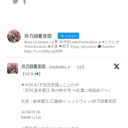
井乃頭蓄音団
フォロー
Keep on keepin' on
予約 info@inokashira.jp ♦︎ヒロヒサ
@hirohisakato ♣︎大貫 ❤︎宮下 @psg_miyashita
Youtube
https://t.co/aNugvgQGPt
井乃頭蓄音団
@inokashira_jp
·
6 8月
【NEW
】
▼9/29(火)下北沢空飛ぶこぶたや
『月刊 坂本愛江 秋の特大号 〜紅葉に頬染めて〜』
出演：坂本愛江/工藤靖/ジェットウォン/井乃頭蓄音団
18:30/19:30
¥4000 (+1d)