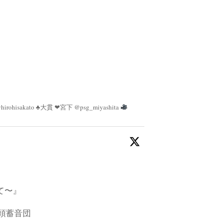
irohisakato ♣︎大貫 ❤︎宮下 @psg_miyashita
て〜』
乃頭蓄音団