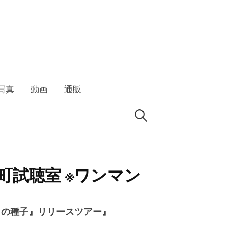
写真
動画
通販
検
索:
神保町試聴室 ※ワンマン
トの種子』リリースツアー』