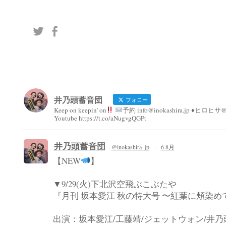
ン
井乃頭蓄音団
フォロー
Keep on keepin' on
予約 info@inokashira.jp ♦︎ヒロヒサ@h
Youtube https://t.co/aNugvgQGPt
井乃頭蓄音団
@inokashira_jp
·
6 8月
【NEW
】
▼9/29(火)下北沢空飛ぶこぶたや
『月刊 坂本愛江 秋の特大号 〜紅葉に頬染め
出演：坂本愛江/工藤靖/ジェットウォン/井