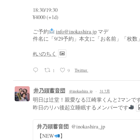
18:30/19:30
¥4000 (+1d)
ご予約
info@inokashira.jp
マデ
件名に「9/29予約」本文に「お名前」「枚
#いのちく
1
9
Twitter
井乃頭蓄音団
@inokashira_jp
·
31 7月
明日は辻堂！親愛なる江崎掌くんと2マンで
昨日のリハ後起立睡眠するメンバーです
井乃頭蓄音団
@inokashira_jp
【NEW
】