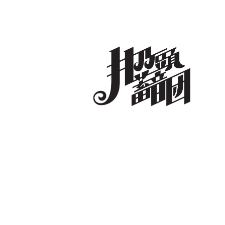
コ
ン
テ
ン
ツ
へ
井乃頭蓄音団
オフィシャルサイト
ス
キ
ッ
プ