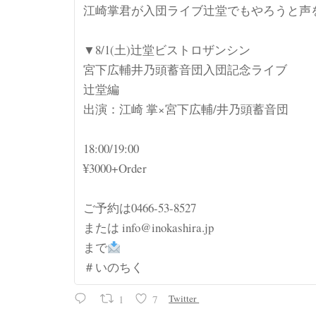
江崎掌君が入団ライブ辻堂でもやろうと声
▼8/1(土)辻堂ビストロザンシン
宮下広輔井乃頭蓄音団入団記念ライブ
辻堂編
出演：江崎 掌×宮下広輔/井乃頭蓄音団
18:00/19:00
¥3000+Order
ご予約は0466-53-8527
または info@inokashira.jp
まで
＃いのちく
1
7
Twitter