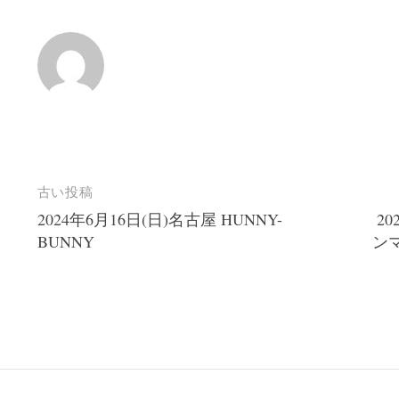
投
古い投稿
2024年6月16日(日)名古屋 HUNNY-
2
稿
BUNNY
ン
ナ
ビ
ゲ
ー
シ
ョ