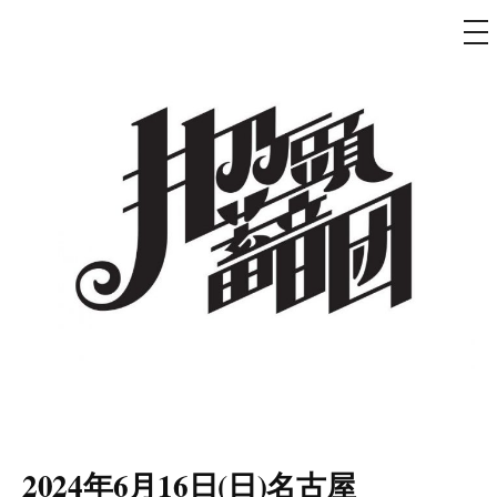
メ
ニ
ュ
コ
ー
ン
テ
ン
ツ
へ
ス
キ
ッ
プ
井乃頭蓄音団
オフィシャルサイト
2024年6月16日(日)名古屋