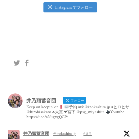
Instagram でフォロー
井乃頭蓄音団
フォロー
Keep on keepin' on
予約 info@inokashira.jp ♦︎ヒロヒサ
@hirohisakato ♣︎大貫 ❤︎宮下 @psg_miyashita
Youtube
https://t.co/aNugvgQGPt
井乃頭蓄音団
@inokashira_jp
·
6 8月