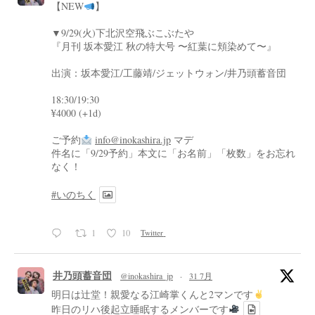
【NEW
】
▼9/29(火)下北沢空飛ぶこぶたや
『月刊 坂本愛江 秋の特大号 〜紅葉に頬染めて〜』
出演：坂本愛江/工藤靖/ジェットウォン/井乃頭蓄音団
18:30/19:30
¥4000 (+1d)
ご予約
info@inokashira.jp
マデ
件名に「9/29予約」本文に「お名前」「枚数」をお忘れ
なく！
#いのちく
1
10
Twitter
井乃頭蓄音団
@inokashira_jp
·
31 7月
明日は辻堂！親愛なる江崎掌くんと2マンです
昨日のリハ後起立睡眠するメンバーです