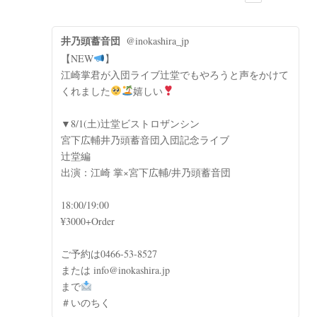
井乃頭蓄音団
@inokashira_jp
【NEW
】
江崎掌君が入団ライブ辻堂でもやろうと声をかけて
くれました
嬉しい
▼8/1(土)辻堂ビストロザンシン
宮下広輔井乃頭蓄音団入団記念ライブ
辻堂編
出演：江崎 掌×宮下広輔/井乃頭蓄音団
18:00/19:00
¥3000+Order
ご予約は0466-53-8527
または info@inokashira.jp
まで
＃いのちく