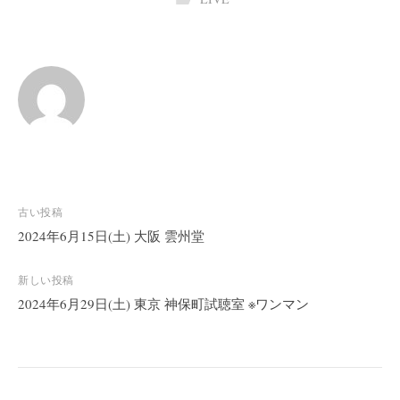
投
古い投稿
稿
2024年6月15日(土) 大阪 雲州堂
ナ
ビ
新しい投稿
2024年6月29日(土) 東京 神保町試聴室 ※ワンマン
ゲ
ー
シ
ョ