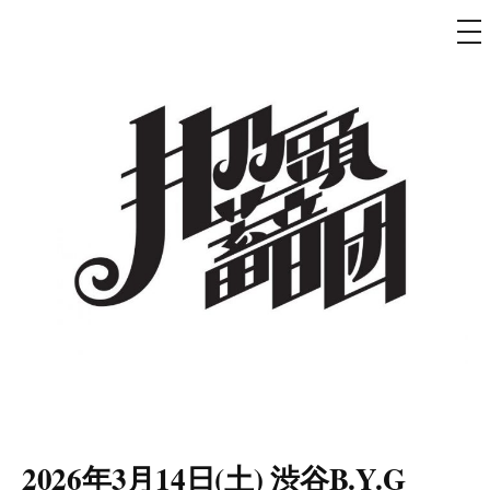
メ
ニ
ュ
コ
ー
ン
テ
ン
ツ
へ
ス
キ
ッ
プ
井乃頭蓄音団
オフィシャルサイト
2026年3月14日(土) 渋谷B.Y.G