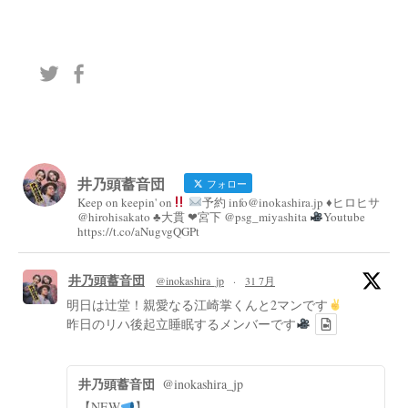
井乃頭蓄音団
フォロー
Keep on keepin' on
予約 info@inokashira.jp ♦︎ヒロヒサ
@hirohisakato ♣︎大貫 ❤︎宮下 @psg_miyashita
Youtube
https://t.co/aNugvgQGPt
井乃頭蓄音団
@inokashira_jp
·
31 7月
明日は辻堂！親愛なる江崎掌くんと2マンです
昨日のリハ後起立睡眠するメンバーです
井乃頭蓄音団
@inokashira_jp
【NEW
】