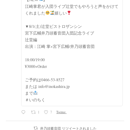
江崎掌君が入団ライブ辻堂でもやろうと声をかけて
くれました
嬉しい
▼8/1(土)辻堂ビストロザンシン
宮下広輔井乃頭蓄音団入団記念ライブ
辻堂編
出演：江崎 掌×宮下広輔/井乃頭蓄音団
18:00/19:00
¥3000+Order
ご予約は0466-53-8527
または info@inokashira.jp
まで
＃いのちく
1
7
Twitter
井乃頭蓄音団 リツイートされました