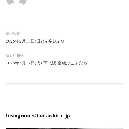
投
古い投稿
稿
2026年2月15日(日) 渋谷 B.Y.G
ナ
ビ
新しい投稿
2026年3月17日(火) 下北沢 空飛ぶこぶたや
ゲ
ー
シ
ョ
ン
Instagram @inokashira_jp