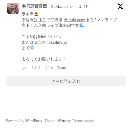
井乃頭蓄音団
@inokashira_jp
·
21 7月
夏本番
来週末は辻堂で江崎掌
@ezakishow
君と2マンライブ！
宮下くん入団ライブ湘南編です
ご予約は0466-53-8527
または
info@inokashira.jp
まで
よろしくお願いします！！
3
6
Twitter
さらに読み込む
|
Powered by
WordPress
Theme:
Write
by Themegraphy