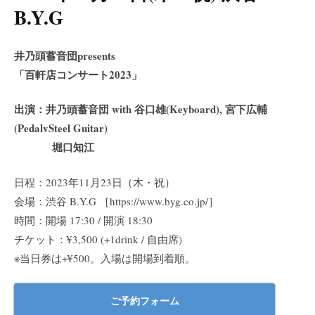
B.Y.G
井乃頭蓄音団presents
「百軒店コンサート2023」
出演：井乃頭蓄音団 with 谷口雄(Keyboard), 宮下広輔
(PedalvSteel Guitar)
堀口知江
日程：2023年11月23日（木・祝）
会場：渋谷 B.Y.G ［https://www.byg.co.jp/］
時間：開場 17:30 / 開演 18:30
チケット：¥3,500 (+1drink / 自由席)
※当日券は+¥500。入場は開場到着順。
ご予約フォーム