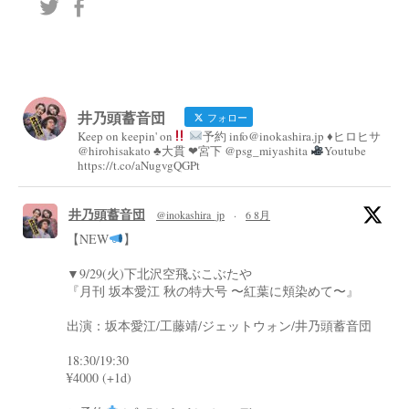
井乃頭蓄音団
フォロー
Keep on keepin' on
予約 info@inokashira.jp ♦︎ヒロヒサ
@hirohisakato ♣︎大貫 ❤︎宮下 @psg_miyashita
Youtube
https://t.co/aNugvgQGPt
井乃頭蓄音団
@inokashira_jp
·
6 8月
【NEW
】
▼9/29(火)下北沢空飛ぶこぶたや
『月刊 坂本愛江 秋の特大号 〜紅葉に頬染めて〜』
出演：坂本愛江/工藤靖/ジェットウォン/井乃頭蓄音団
18:30/19:30
¥4000 (+1d)