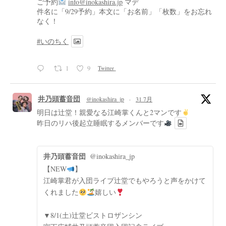
ご予約
info@inokashira.jp
マデ
件名に「9/29予約」本文に「お名前」「枚数」をお忘れ
なく！
#いのちく
1
9
Twitter
井乃頭蓄音団
@inokashira_jp
·
31 7月
明日は辻堂！親愛なる江崎掌くんと2マンです
昨日のリハ後起立睡眠するメンバーです
井乃頭蓄音団
@inokashira_jp
【NEW
】
江崎掌君が入団ライブ辻堂でもやろうと声をかけて
くれました
嬉しい
▼8/1(土)辻堂ビストロザンシン