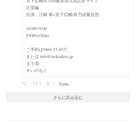
宮下広輔井乃頭蓄音団入団記念ライブ
辻堂編
出演：江崎 掌×宮下広輔/井乃頭蓄音団
18:00/19:00
¥3000+Order
ご予約は0466-53-8527
または info@inokashira.jp
まで
＃いのちく
1
7
Twitter
さらに読み込む