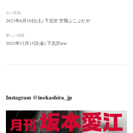
投
古い投稿
稿
2023年6月10日(土) 下北沢 空飛ぶこぶたや
ナ
ビ
新しい投稿
2023年12月15日(金) 下北沢lete
ゲ
ー
シ
ョ
ン
Instagram @inokashira_jp