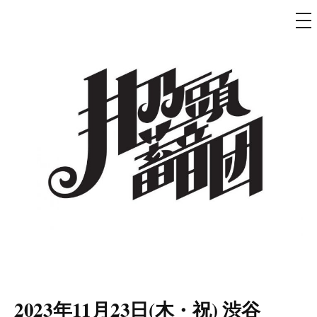
メ
ニ
ュ
コ
ー
ン
テ
ン
ツ
へ
ス
キ
ッ
プ
井乃頭蓄音団
オフィシャルサイト
2023年11月23日(木・祝) 渋谷