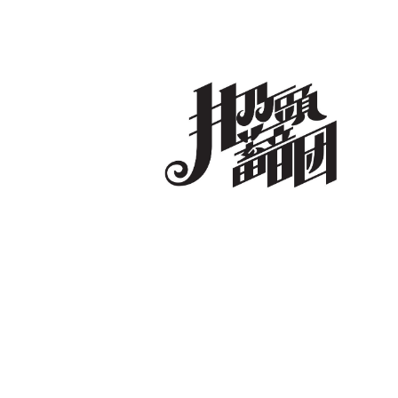
コ
ン
テ
ン
ツ
へ
井乃頭蓄音団
オフィシャルサイト
ス
キ
ッ
プ