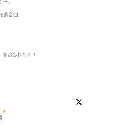
て〜』
乃頭蓄音団
数」をお忘れなく！
す