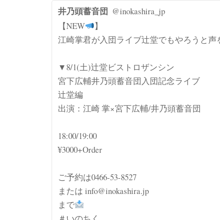
井乃頭蓄音団
@inokashira_jp
【NEW
】
江崎掌君が入団ライブ辻堂でもやろうと声
▼8/1(土)辻堂ビストロザンシン
宮下広輔井乃頭蓄音団入団記念ライブ
辻堂編
出演：江崎 掌×宮下広輔/井乃頭蓄音団
18:00/19:00
¥3000+Order
ご予約は0466-53-8527
または info@inokashira.jp
まで
＃いのちく