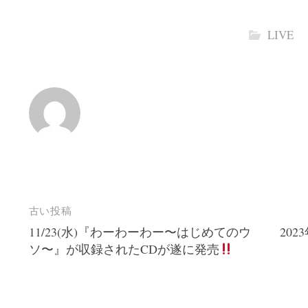
LIVE
投
古い投稿
11/23(水)『わーわーわー〜はじめてのウ
202
稿
ソ〜』が収録されたCDが遂に発売
ナ
ビ
ゲ