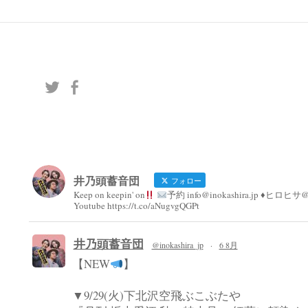
ー
シ
ョ
ン
井乃頭蓄音団
フォロー
Keep on keepin' on
予約 info@inokashira.jp ♦︎ヒロヒサ@h
Youtube https://t.co/aNugvgQGPt
井乃頭蓄音団
@inokashira_jp
·
6 8月
【NEW
】
▼9/29(火)下北沢空飛ぶこぶたや