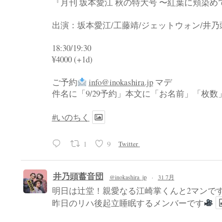
『月刊 坂本愛江 秋の特大号 〜紅葉に頬染め
出演：坂本愛江/工藤靖/ジェットウォン/井
18:30/19:30
¥4000 (+1d)
ご予約
info@inokashira.jp
マデ
件名に「9/29予約」本文に「お名前」「枚
#いのちく
1
9
Twitter
井乃頭蓄音団
@inokashira_jp
·
31 7月
明日は辻堂！親愛なる江崎掌くんと2マンで
昨日のリハ後起立睡眠するメンバーです