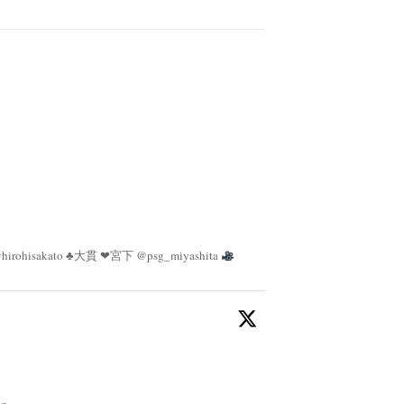
irohisakato ♣︎大貫 ❤︎宮下 @psg_miyashita