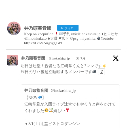
井乃頭蓄音団
フォロー
Keep on keepin' on
予約 info@inokashira.jp ♦︎ヒロヒサ
@hirohisakato ♣︎大貫 ❤︎宮下 @psg_miyashita
Youtube
https://t.co/aNugvgQGPt
井乃頭蓄音団
@inokashira_jp
·
31 7月
明日は辻堂！親愛なる江崎掌くんと2マンです
昨日のリハ後起立睡眠するメンバーです
井乃頭蓄音団
@inokashira_jp
【NEW
】
江崎掌君が入団ライブ辻堂でもやろうと声をかけて
くれました
嬉しい
▼8/1(土)辻堂ビストロザンシン