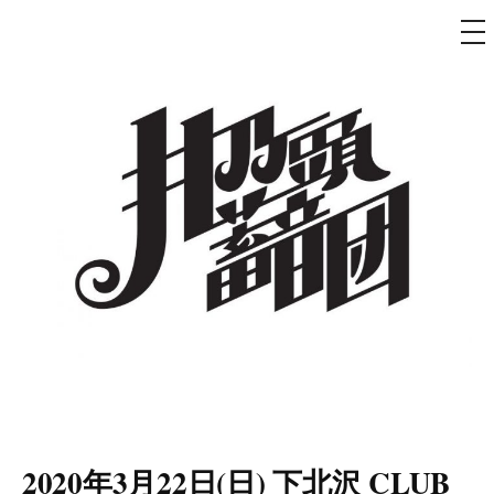
メ
ニ
ュ
コ
ー
ン
テ
ン
ツ
へ
ス
キ
ッ
プ
井乃頭蓄音団
オフィシャルサイト
2020年3月22日(日) 下北沢 CLUB