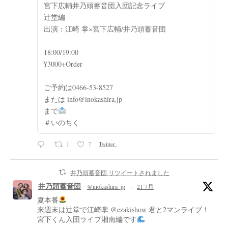
宮下広輔井乃頭蓄音団入団記念ライブ
辻堂編
出演：江崎 掌×宮下広輔/井乃頭蓄音団
18:00/19:00
¥3000+Order
ご予約は0466-53-8527
または info@inokashira.jp
まで
＃いのちく
1
7
Twitter
井乃頭蓄音団 リツイートされました
井乃頭蓄音団
@inokashira_jp
·
21 7月
夏本番
来週末は辻堂で江崎掌
@ezakishow
君と2マンライブ！
宮下くん入団ライブ湘南編です