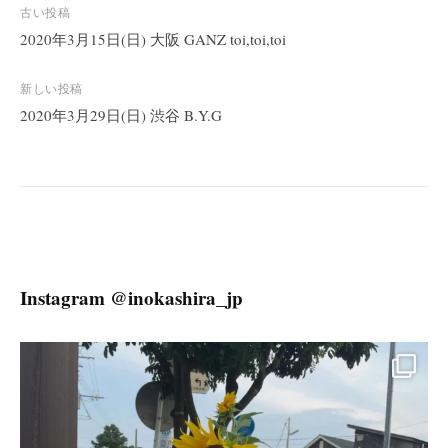
投
古い投稿
稿
2020年3月15日(日) 大阪 GANZ toi,toi,toi
ナ
ビ
新しい投稿
2020年3月29日(日) 渋谷 B.Y.G
ゲ
ー
シ
ョ
ン
Instagram @inokashira_jp