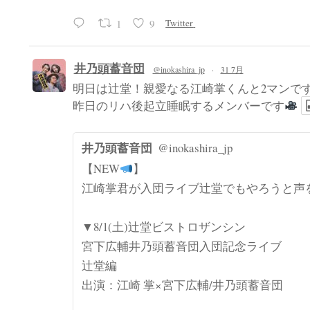
1
9
Twitter
井乃頭蓄音団
@inokashira_jp
·
31 7月
明日は辻堂！親愛なる江崎掌くんと2マンで
昨日のリハ後起立睡眠するメンバーです
井乃頭蓄音団
@inokashira_jp
【NEW
】
江崎掌君が入団ライブ辻堂でもやろうと声
▼8/1(土)辻堂ビストロザンシン
宮下広輔井乃頭蓄音団入団記念ライブ
辻堂編
出演：江崎 掌×宮下広輔/井乃頭蓄音団