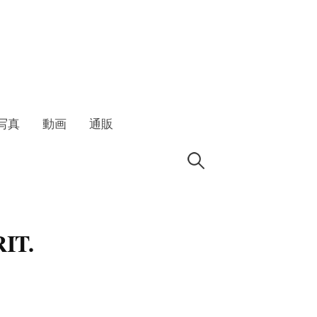
写真
動画
通販
検
索:
IT.