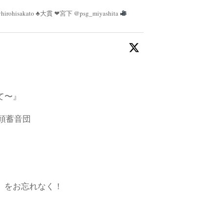
irohisakato ♣︎大貫 ❤︎宮下 @psg_miyashita
て〜』
乃頭蓄音団
数」をお忘れなく！