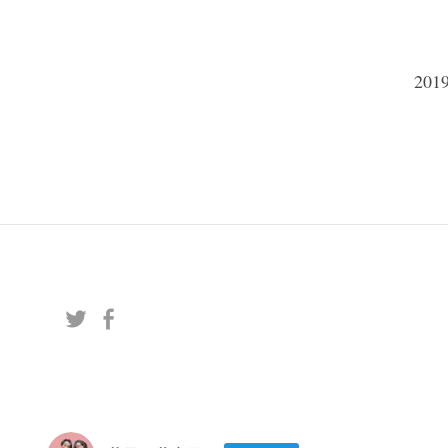
投
201
稿
ナ
ビ
ゲ
ー
シ
ョ
ン