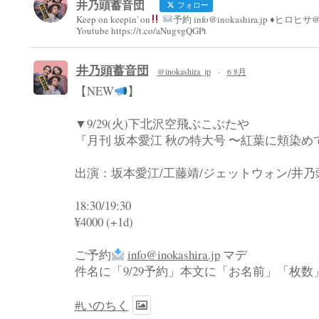
井乃頭蓄音団
フォロー
Keep on keepin' on
予約 info@inokashira.jp ♦︎ヒロヒサ@h
Youtube https://t.co/aNugvgQGPt
井乃頭蓄音団
@inokashira_jp
·
6 8月
【NEW
】
▼9/29(火)下北沢空飛ぶこぶたや
『月刊 坂本愛江 秋の特大号 〜紅葉に頬染め
出演：坂本愛江/工藤靖/ジェットウォン/井
18:30/19:30
¥4000 (+1d)
ご予約
info@inokashira.jp
マデ
件名に「9/29予約」本文に「お名前」「枚
#いのちく