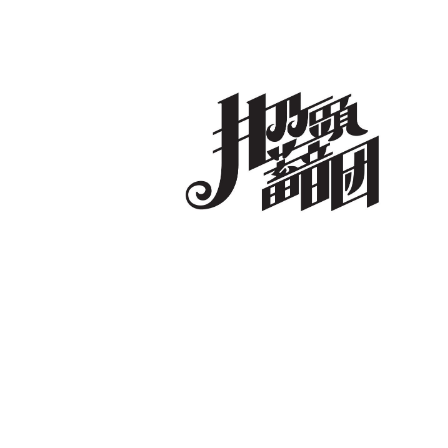
コ
ン
テ
ン
ツ
へ
井乃頭蓄音団
オフィシャルサイト
ス
キ
ッ
プ