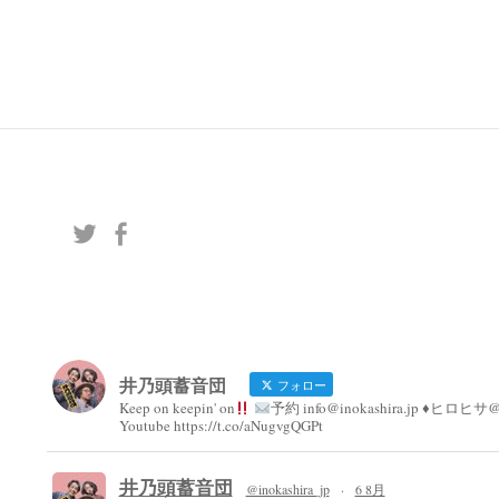
ナ
ビ
ゲ
ー
シ
ョ
ン
井乃頭蓄音団
フォロー
Keep on keepin' on
予約 info@inokashira.jp ♦︎ヒロヒサ@h
Youtube https://t.co/aNugvgQGPt
井乃頭蓄音団
@inokashira_jp
·
6 8月