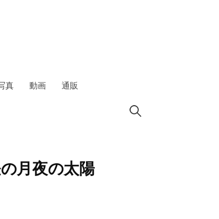
写真
動画
通販
検
索:
真昼の月夜の太陽