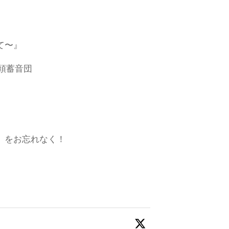
て〜』
乃頭蓄音団
数」をお忘れなく！