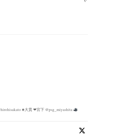
irohisakato ♣︎大貫 ❤︎宮下 @psg_miyashita