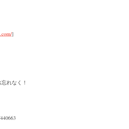
u.com/
]
お忘れなく！
t/440663