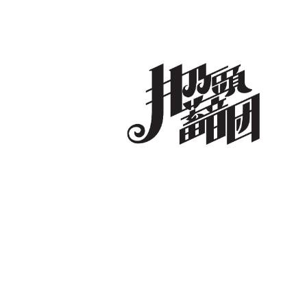
コ
ン
テ
ン
ツ
へ
井乃頭蓄音団
オフィシャルサイト
ス
キ
ッ
プ