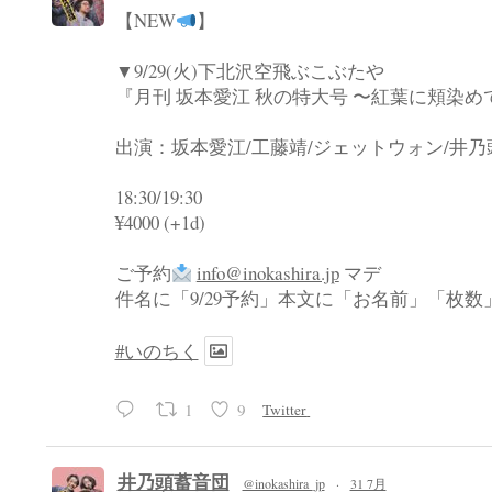
【NEW
】
▼9/29(火)下北沢空飛ぶこぶたや
『月刊 坂本愛江 秋の特大号 〜紅葉に頬染め
出演：坂本愛江/工藤靖/ジェットウォン/井
18:30/19:30
¥4000 (+1d)
ご予約
info@inokashira.jp
マデ
件名に「9/29予約」本文に「お名前」「枚
#いのちく
1
9
Twitter
井乃頭蓄音団
@inokashira_jp
·
31 7月