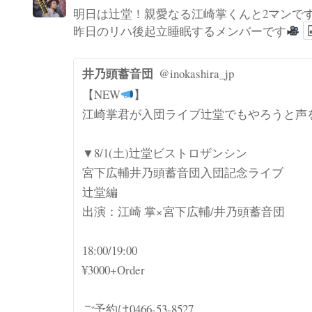
明日は辻堂！親愛なる江崎掌くんと2マンで
昨日のリハ後起立睡眠するメンバーです
井乃頭蓄音団
@inokashira_jp
【NEW
】
江崎掌君が入団ライブ辻堂でもやろうと声
▼8/1(土)辻堂ビストロザンシン
宮下広輔井乃頭蓄音団入団記念ライブ
辻堂編
出演：江崎 掌×宮下広輔/井乃頭蓄音団
18:00/19:00
¥3000+Order
ご予約は0466-53-8527