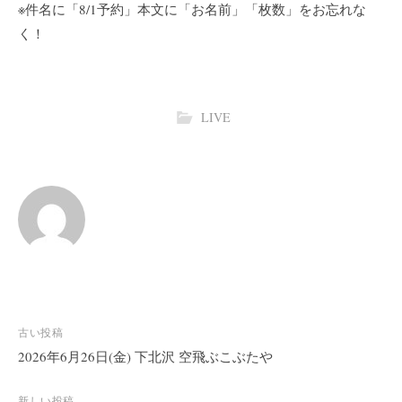
※件名に「8/1予約」本文に「お名前」「枚数」をお忘れな
く！
LIVE
投
古い投稿
稿
2026年6月26日(金) 下北沢 空飛ぶこぶたや
ナ
新しい投稿