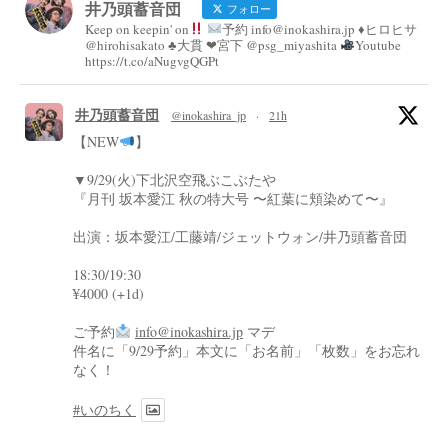
井乃頭蓄音団
フォロー
Keep on keepin' on
予約 info@inokashira.jp ♦︎ヒロヒサ
@hirohisakato ♣︎大貫 ❤︎宮下 @psg_miyashita
Youtube
https://t.co/aNugvgQGPt
井乃頭蓄音団
@inokashira_jp
·
21h
【NEW
】
▼9/29(火)下北沢空飛ぶこぶたや
『月刊 坂本愛江 秋の特大号 〜紅葉に頬染めて〜』
出演：坂本愛江/工藤靖/ジェットウォン/井乃頭蓄音団
18:30/19:30
¥4000 (+1d)
ご予約
info@inokashira.jp
マデ
件名に「9/29予約」本文に「お名前」「枚数」をお忘れ
なく！
#いのちく