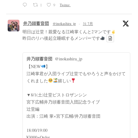
1
9
Twitter
井乃頭蓄音団
@inokashira_jp
·
31 7月
明日は辻堂！親愛なる江崎掌くんと2マンです
昨日のリハ後起立睡眠するメンバーです
井乃頭蓄音団
@inokashira_jp
【NEW
】
江崎掌君が入団ライブ辻堂でもやろうと声をかけて
くれました
嬉しい
▼8/1(土)辻堂ビストロザンシン
宮下広輔井乃頭蓄音団入団記念ライブ
辻堂編
出演：江崎 掌×宮下広輔/井乃頭蓄音団
18:00/19:00
¥3000+Order