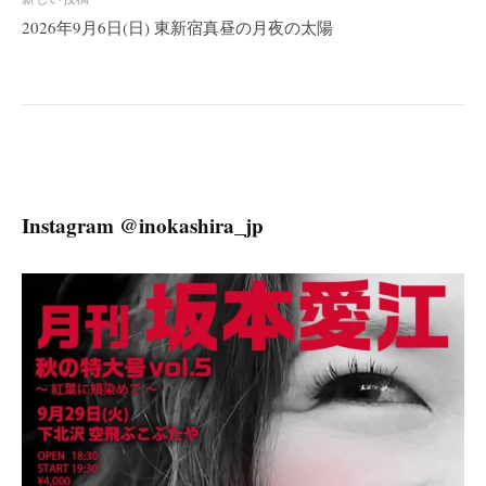
ビ
2026年9月6日(日) 東新宿真昼の月夜の太陽
ゲ
ー
シ
ョ
ン
Instagram @inokashira_jp