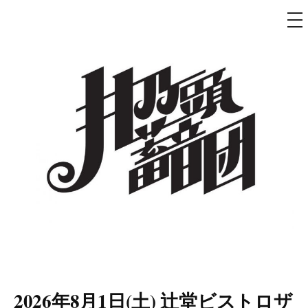
メ
ニ
ュ
コ
ー
ン
テ
ン
ツ
へ
ス
キ
ッ
プ
井乃頭蓄音団
オフィシャルサイト
2026年8月1日(土) 辻堂ビストロザ