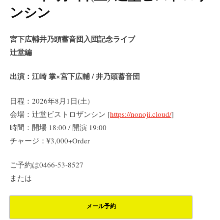
ンシン
宮下広輔井乃頭蓄音団入団記念ライブ
辻堂編
出演：
江崎 掌×宮下広輔 / 井乃頭蓄音団
日程：2026年8月1日(土)
会場：辻堂ビストロザンシン [
https://nonoji.cloud/
]
時間：開場 18:00 / 開演 19:00
チャージ：¥3,000+Order
ご予約は0466-53-8527
または
メール予約