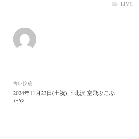
LIVE
投
古い投稿
2024年11月23日(土祝) 下北沢 空飛ぶこぶ
稿
たや
ナ
ビ
ゲ
ー