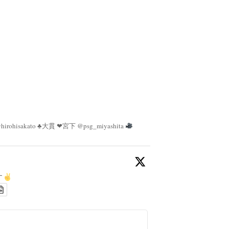
irohisakato ♣︎大貫 ❤︎宮下 @psg_miyashita
す