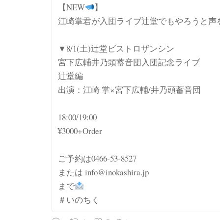
【NEW
】
江崎掌君が入団ライブ辻堂でもやろうと声
▼8/1(土)辻堂ビストロザンシン
宮下広輔井乃頭蓄音団入団記念ライブ
辻堂編
出演：江崎 掌×宮下広輔/井乃頭蓄音団
18:00/19:00
¥3000+Order
ご予約は0466-53-8527
または info@inokashira.jp
まで
＃いのちく