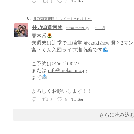
1
7
Twitter
井乃頭蓄音団 リツイートされました
井乃頭蓄音団
@inokashira_jp
·
21 7月
夏本番
来週末は辻堂で江崎掌
@ezakishow
君と2マン
宮下くん入団ライブ湘南編です
ご予約は0466-53-8527
または
info@inokashira.jp
まで
よろしくお願いします！！
3
6
Twitter
さらに読み込