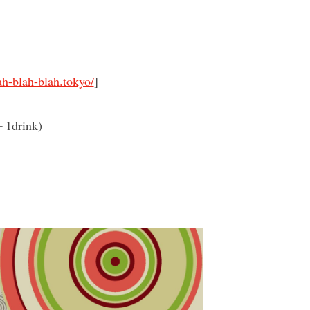
ah-blah-blah.tokyo/
]
drink)