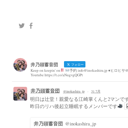
シ
ョ
ン
井乃頭蓄音団
フォロー
Keep on keepin' on
予約 info@inokashira.jp ♦︎ヒロヒサ@h
Youtube https://t.co/aNugvgQGPt
井乃頭蓄音団
@inokashira_jp
·
31 7月
明日は辻堂！親愛なる江崎掌くんと2マンで
昨日のリハ後起立睡眠するメンバーです
井乃頭蓄音団
@inokashira_jp