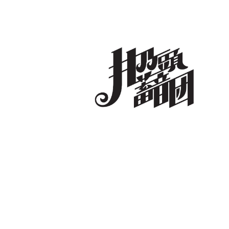
コ
ン
テ
ン
ツ
へ
井乃頭蓄音団
オフィシャルサイト
ス
キ
ッ
プ