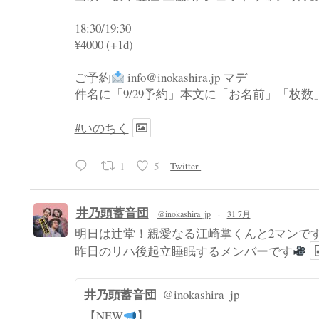
18:30/19:30
¥4000 (+1d)
ご予約
info@inokashira.jp
マデ
件名に「9/29予約」本文に「お名前」「枚
#いのちく
1
5
Twitter
井乃頭蓄音団
@inokashira_jp
·
31 7月
明日は辻堂！親愛なる江崎掌くんと2マンで
昨日のリハ後起立睡眠するメンバーです
井乃頭蓄音団
@inokashira_jp
【NEW
】