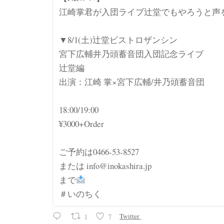
江崎掌君が入団ライブ辻堂でもやろうと声
▼8/1(土)辻堂ビストロザンシン
宮下広輔井乃頭蓄音団入団記念ライブ
辻堂編
出演：江崎 掌×宮下広輔/井乃頭蓄音団
18:00/19:00
¥3000+Order
ご予約は0466-53-8527
または info@inokashira.jp
まで
＃いのちく
1
7
Twitter