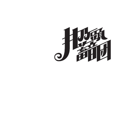
コ
ン
テ
ン
ツ
へ
井乃頭蓄音団
オフィシャルサイト
ス
キ
ッ
プ