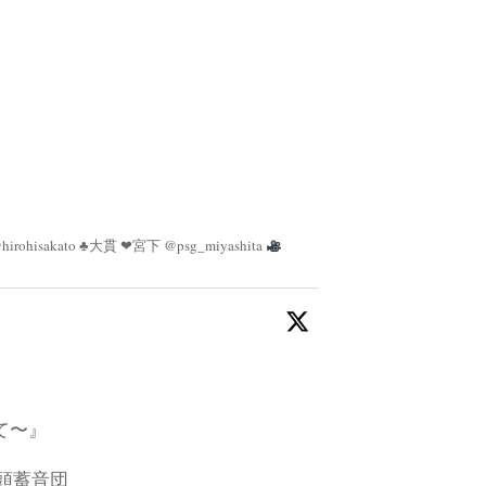
irohisakato ♣︎大貫 ❤︎宮下 @psg_miyashita
て〜』
乃頭蓄音団