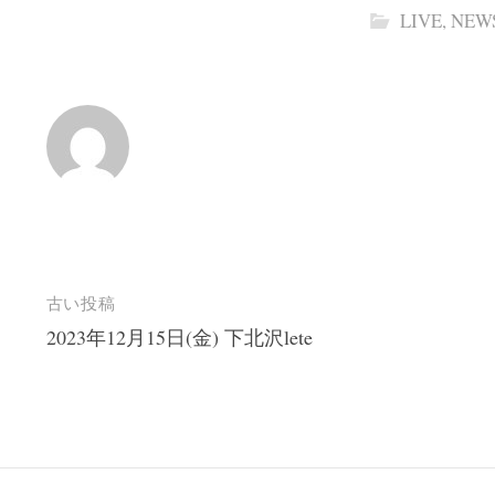
LIVE
,
NEW
投
古い投稿
2023年12月15日(金) 下北沢lete
稿
ナ
ビ
ゲ
ー