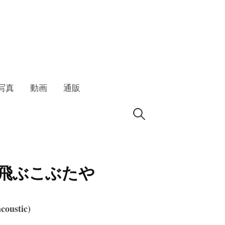
写真
動画
通販
検
索:
 空飛ぶこぶたや
stic)