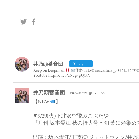
シ
ョ
ン
井乃頭蓄音団
フォロー
Keep on keepin' on
予約 info@inokashira.jp ♦︎ヒロヒサ@h
Youtube https://t.co/aNugvgQGPt
井乃頭蓄音団
@inokashira_jp
·
16h
【NEW
】
▼9/29(火)下北沢空飛ぶこぶたや
『月刊 坂本愛江 秋の特大号 〜紅葉に頬染め
出演：坂本愛江/工藤靖/ジェットウォン/井