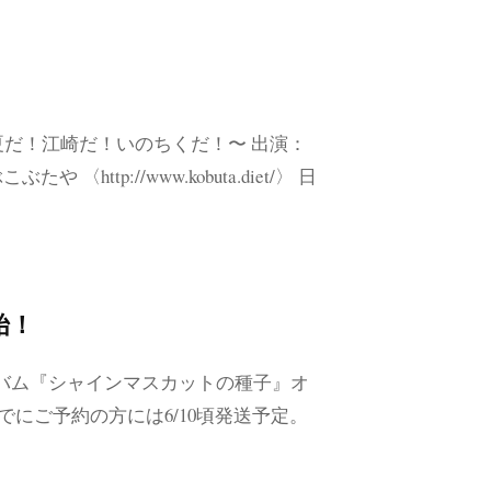
 〜夏だ！江崎だ！いのちくだ！〜 出演：
http://www.kobuta.diet/〉 日
始！
ルバム『シャインマスカットの種子』オ
にご予約の方には6/10頃発送予定。