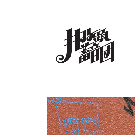
コ
ン
テ
ン
ツ
へ
井乃頭蓄音団
オフィシャルサイト
ス
キ
ッ
プ