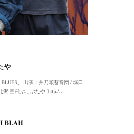
ぶたや
AN BLUES」 出演：井乃頭蓄音団 / 堀口
沢 空飛ぶこぶたや [http:/…
H BLAH