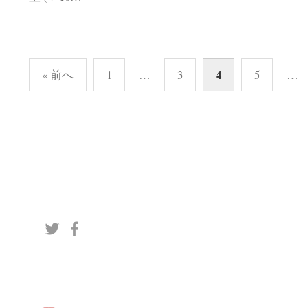
投
4
« 前へ
1
…
3
5
…
稿
ナ
ビ
ゲ
ー
シ
ョ
ン