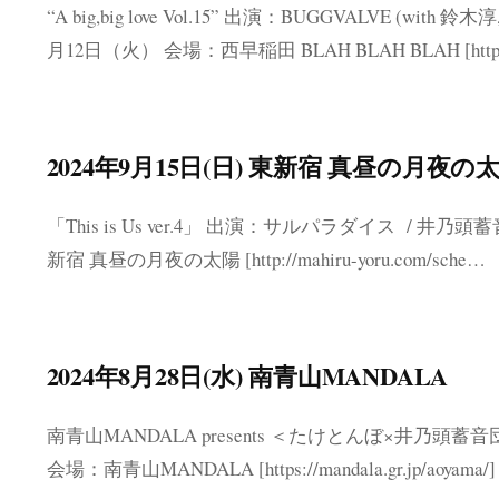
“A big,big love Vol.15” 出演：BUGGVALVE (wit
月12日（火） 会場：西早稲田 BLAH BLAH BLAH [http
2024年9月15日(日) 東新宿 真昼の月夜の
「This is Us ver.4」 出演：サルパラダイス / 井乃頭蓄音団 /
新宿 真昼の月夜の太陽 [http://mahiru-yoru.com/sche…
2024年8月28日(水) 南青山MANDALA
南青山MANDALA presents ＜たけとんぼ×井乃頭
会場：南青山MANDALA [https://mandala.gr.jp/aoyam