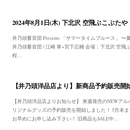
2024年8月1日(木) 下北沢 空飛ぶこぶたや
井乃頭蓄音団 Presents 「サマータイムブルース」
井乃頭蓄音団 / 江崎 掌×宮下広輔 会場：下北沢 空飛ぶこぶたや 〈
程…
【井乃頭洋品店より】新商品予約販売開
【井乃頭洋品店よりお知らせ】 来週発売のNEWア
リジナルグッズの予約販売を開始しました！ 5月末まで
お早めにお申し込み下さい！ 旧商品もSALE中…