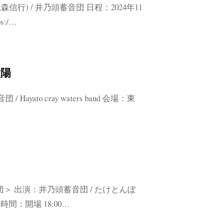
h 鈴木淳,森信行) / 井乃頭蓄音団 日程：2024年11
s:/…
太陽
 Hayato cray waters band 会場：東
蓄音団＞ 出演：井乃頭蓄音団 / たけとんぼ
a/] 時間：開場 18:00…