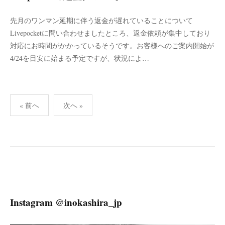
先月のワンマン延期に伴う返金が遅れていることについて
Livepocketに問い合わせましたところ、返金依頼が集中しており
対応にお時間がかかっているそうです。お客様へのご案内開始が
4/24を目安に始まる予定ですが、状況によ…
投
« 前へ
次へ »
稿
ナ
ビ
ゲ
ー
シ
ョ
Instagram @inokashira_jp
ン