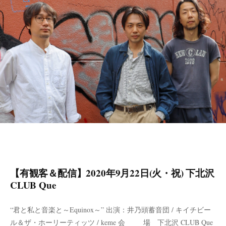
【有観客＆配信】2020年9月22日(火・祝) 下北沢
CLUB Que
“君と私と音楽と～Equinox～” 出演：井乃頭蓄音団 / キイチビー
ル＆ザ・ホーリーティッツ / keme 会 場 下北沢 CLUB Que