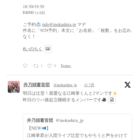
18:30/19:30
¥4000 (+1d)
ご予約
info@inokashira.jp
マデ
件名に「9/29予約」本文に「お名前」「枚数」をお忘れ
なく！
#いのちく
1
9
Twitter
井乃頭蓄音団
@inokashira_jp
·
31 7月
明日は辻堂！親愛なる江崎掌くんと2マンです
昨日のリハ後起立睡眠するメンバーです
井乃頭蓄音団
@inokashira_jp
【NEW
】
江崎掌君が入団ライブ辻堂でもやろうと声をかけて