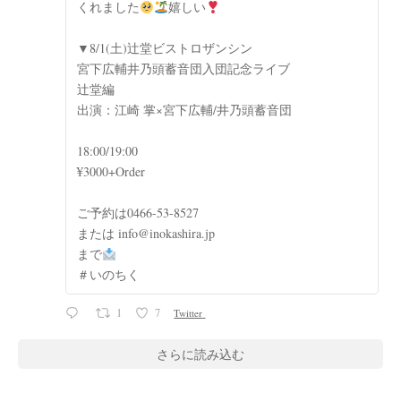
くれました
嬉しい
▼8/1(土)辻堂ビストロザンシン
宮下広輔井乃頭蓄音団入団記念ライブ
辻堂編
出演：江崎 掌×宮下広輔/井乃頭蓄音団
18:00/19:00
¥3000+Order
ご予約は0466-53-8527
または info@inokashira.jp
まで
＃いのちく
1
7
Twitter
さらに読み込む