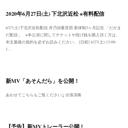
2020年6月27日(土) 下北沢近松 ※有料配信
6/27(土)下北沢近松配信 井乃頭蓄音団 新体制3ヶ月記念 「だがま
だ配信」 ※本公演に関してチケットや投げ銭を購入頂く方は、
本文最後の規約を必ずお読みください。 [日程] 6/27(土) 13:00-
1…
新MV「あそんだら」を公開！
あわせてこちらもご覧ください↓ 出張演奏
【予告】新MVトレーラー公開！