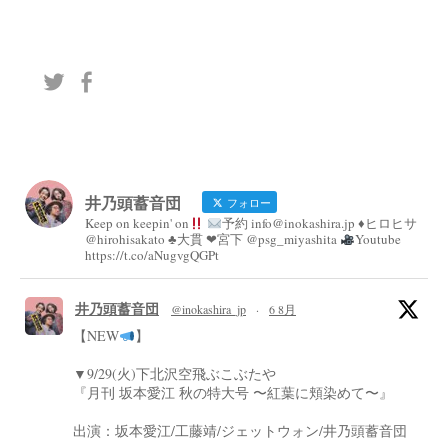
井乃頭蓄音団
フォロー
Keep on keepin' on
予約 info@inokashira.jp ♦︎ヒロヒサ
@hirohisakato ♣︎大貫 ❤︎宮下 @psg_miyashita
Youtube
https://t.co/aNugvgQGPt
井乃頭蓄音団
@inokashira_jp
·
6 8月
【NEW
】
▼9/29(火)下北沢空飛ぶこぶたや
『月刊 坂本愛江 秋の特大号 〜紅葉に頬染めて〜』
出演：坂本愛江/工藤靖/ジェットウォン/井乃頭蓄音団