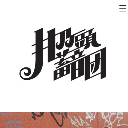
メ
ニ
ュ
コ
ー
ン
テ
ン
ツ
へ
ス
キ
ッ
プ
井乃頭蓄音団
オフィシャルサイト