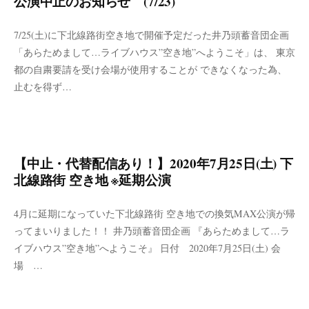
公演中止のお知らせ (7/23)
7/25(土)に下北線路街空き地で開催予定だった井乃頭蓄音団企画
「あらためまして…ライブハウス”空き地”へようこそ」は、 東京
都の自粛要請を受け会場が使用することが できなくなった為、
止むを得ず…
【中止・代替配信あり！】2020年7月25日(土) 下
北線路街 空き地 ※延期公演
4月に延期になっていた下北線路街 空き地での換気MAX公演が帰
ってまいりました！！ 井乃頭蓄音団企画 『あらためまして…ラ
イブハウス”空き地”へようこそ』 日付 2020年7月25日(土) 会
場 …