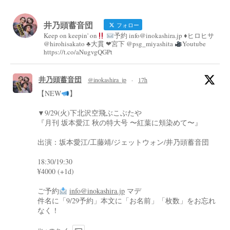
井乃頭蓄音団
フォロー
Keep on keepin' on
予約 info@inokashira.jp ♦︎ヒロヒサ
@hirohisakato ♣︎大貫 ❤︎宮下 @psg_miyashita
Youtube
https://t.co/aNugvgQGPt
井乃頭蓄音団
@inokashira_jp
·
17h
【NEW
】
▼9/29(火)下北沢空飛ぶこぶたや
『月刊 坂本愛江 秋の特大号 〜紅葉に頬染めて〜』
出演：坂本愛江/工藤靖/ジェットウォン/井乃頭蓄音団
18:30/19:30
¥4000 (+1d)
ご予約
info@inokashira.jp
マデ
件名に「9/29予約」本文に「お名前」「枚数」をお忘れ
なく！