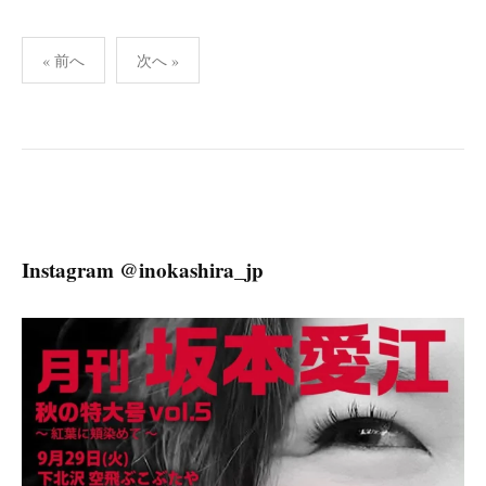
投
« 前へ
次へ »
稿
ナ
ビ
ゲ
ー
シ
ョ
Instagram @inokashira_jp
ン