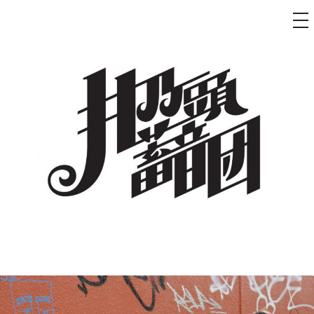
メ
ニ
ュ
コ
ー
ン
テ
ン
ツ
へ
ス
キ
ッ
プ
井乃頭蓄音団
オフィシャルサイト