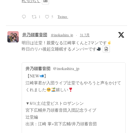
#いのちく
1
5
Twitter
井乃頭蓄音団
@inokashira_jp
·
31 7月
明日は辻堂！親愛なる江崎掌くんと2マンです
昨日のリハ後起立睡眠するメンバーです
井乃頭蓄音団
@inokashira_jp
【NEW
】
江崎掌君が入団ライブ辻堂でもやろうと声をかけて
くれました
嬉しい
▼8/1(土)辻堂ビストロザンシン
宮下広輔井乃頭蓄音団入団記念ライブ
辻堂編
出演：江崎 掌×宮下広輔/井乃頭蓄音団