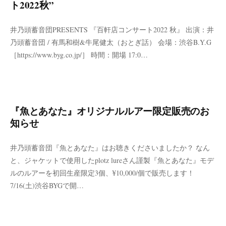
ト2022秋”
井乃頭蓄音団PRESENTS 『百軒店コンサート2022 秋』 出演：井
乃頭蓄音団 / 有馬和樹&牛尾健太（おとぎ話） 会場：渋谷B.Y.G
［https://www.byg.co.jp/］ 時間：開場 17:0…
『魚とあなた』オリジナルルアー限定販売のお
知らせ
井乃頭蓄音団『魚とあなた』はお聴きくださいましたか？ なん
と、ジャケットで使用したplotz lureさん謹製『魚とあなた』モデ
ルのルアーを初回生産限定3個、¥10,000/個で販売します！
7/16(土)渋谷BYGで開…