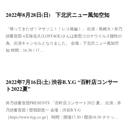
2022年8月28日(日) 下北沢ニュー風知空知
「帰ってきたぜ！マサソニ！！レコ発編！」 出演：島崎大 / 井乃
頭蓄音団 ※五味岳久(LOSTAGE)さんは新型コロナウイルス陽性の
為、出演キャンセルとなりました。 会場：下北沢ニュー風知空
知 時間：16:30 / 17…
2022年7月16日(土) 渋谷B.Y.G “百軒店コンサー
ト2022夏”
井乃頭蓄音団PRESENTS 「百軒店コンサート2022 夏」 出演：井
乃頭蓄音団 / 曽我部恵一 会場：渋谷B.Y.G
［https://www.byg.co.jp/］ 時間：開場17:30 / 開演18:30 チケッ…