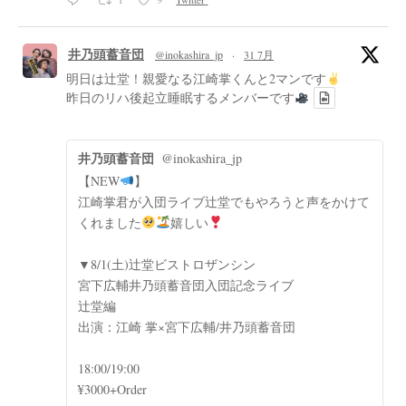
井乃頭蓄音団
@inokashira_jp
·
31 7月
明日は辻堂！親愛なる江崎掌くんと2マンです
昨日のリハ後起立睡眠するメンバーです
井乃頭蓄音団
@inokashira_jp
【NEW
】
江崎掌君が入団ライブ辻堂でもやろうと声をかけて
くれました
嬉しい
▼8/1(土)辻堂ビストロザンシン
宮下広輔井乃頭蓄音団入団記念ライブ
辻堂編
出演：江崎 掌×宮下広輔/井乃頭蓄音団
18:00/19:00
¥3000+Order