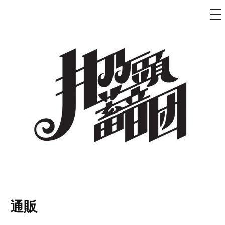
メ
ニ
ュ
コ
ー
ン
テ
ン
ツ
へ
ス
キ
ッ
プ
井乃頭蓄音団
オフィシャルサイト
通販