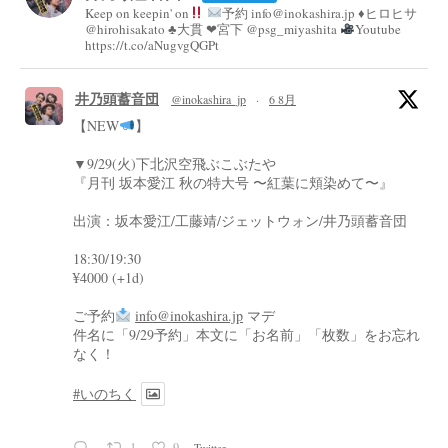
Keep on keepin' on
予約 info@inokashira.jp ♦︎ヒロヒサ
@hirohisakato ♣︎大貫 ❤︎宮下 @psg_miyashita
Youtube
https://t.co/aNugvgQGPt
井乃頭蓄音団
@inokashira_jp
·
6 8月
【NEW
】
▼9/29(火)下北沢空飛ぶこぶたや
『月刊 坂本愛江 秋の特大号 〜紅葉に頬染めて〜』
出演：坂本愛江/工藤靖/ジェットウォン/井乃頭蓄音団
18:30/19:30
¥4000 (+1d)
ご予約
info@inokashira.jp
マデ
件名に「9/29予約」本文に「お名前」「枚数」をお忘れ
なく！
#いのちく
1
9
Twitter