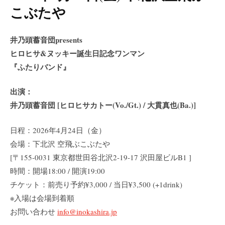
こぶたや
井乃頭蓄音団presents
ヒロヒサ&ヌッキー誕生日記念ワンマン
『ふたりバンド』
出演：
井乃頭蓄音団 [ヒロヒサカトー(Vo./Gt.) / 大貫真也(Ba.)]
日程：2026年4月24日（金）
会場：下北沢 空飛ぶこぶたや
[〒155-0031 東京都世田谷北沢2-19-17 沢田屋ビルB1 ]
時間：開場18:00 / 開演19:00
チケット：前売り予約¥3,000 / 当日¥3,500 (+1drink)
※入場は会場到着順
お問い合わせ
info@inokashira.jp