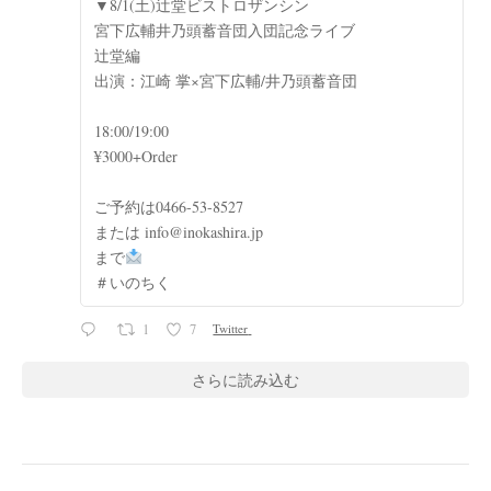
▼8/1(土)辻堂ビストロザンシン
宮下広輔井乃頭蓄音団入団記念ライブ
辻堂編
出演：江崎 掌×宮下広輔/井乃頭蓄音団
18:00/19:00
¥3000+Order
ご予約は0466-53-8527
または info@inokashira.jp
まで
＃いのちく
1
7
Twitter
さらに読み込む