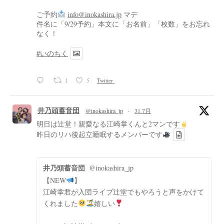
ご予約
info@inokashira.jp
マデ
件名に「9/29予約」本文に「お名前」「枚数」をお忘れ
なく！
#いのちく
1
5
Twitter
井乃頭蓄音団
@inokashira_jp
·
31 7月
明日は辻堂！親愛なる江崎掌くんと2マンです
昨日のリハ後起立睡眠するメンバーです
井乃頭蓄音団
@inokashira_jp
【NEW
】
江崎掌君が入団ライブ辻堂でもやろうと声をかけて
くれました
嬉しい