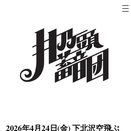
メ
ニ
ュ
コ
ー
ン
テ
ン
ツ
へ
ス
キ
ッ
プ
井乃頭蓄音団
オフィシャルサイト
2026年4月24日(金) 下北沢空飛ぶ