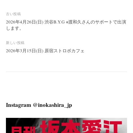
投
古い投稿
稿
2026年4月26日(日) 渋谷B.Y.G ※渡和久さんのサポートで出演
します。
ナ
ビ
新しい投稿
ゲ
2026年3月15日(日) 原宿ストロボカフェ
ー
シ
ョ
ン
Instagram @inokashira_jp