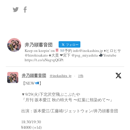
井乃頭蓄音団
フォロー
Keep on keepin' on
予約 info@inokashira.jp ♦︎ヒロヒサ
@hirohisakato ♣︎大貫 ❤︎宮下 @psg_miyashita
Youtube
https://t.co/aNugvgQGPt
井乃頭蓄音団
@inokashira_jp
·
19h
【NEW
】
▼9/29(火)下北沢空飛ぶこぶたや
『月刊 坂本愛江 秋の特大号 〜紅葉に頬染めて〜』
出演：坂本愛江/工藤靖/ジェットウォン/井乃頭蓄音団
18:30/19:30
¥4000 (+1d)